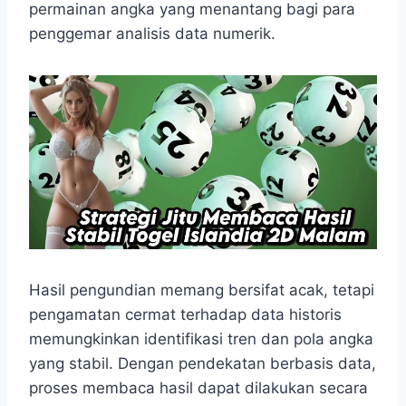
t
e
s
e
p
e
r
permainan angka yang menantang bagi para
s
b
e
g
e
e
penggemar analisis data numerik.
A
o
n
r
p
o
g
a
p
k
e
m
r
Hasil pengundian memang bersifat acak, tetapi
pengamatan cermat terhadap data historis
memungkinkan identifikasi tren dan pola angka
yang stabil. Dengan pendekatan berbasis data,
proses membaca hasil dapat dilakukan secara