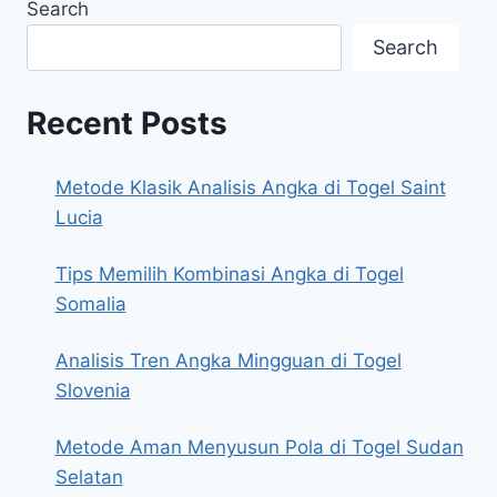
Search
Search
Recent Posts
Metode Klasik Analisis Angka di Togel Saint
Lucia
Tips Memilih Kombinasi Angka di Togel
Somalia
Analisis Tren Angka Mingguan di Togel
Slovenia
Metode Aman Menyusun Pola di Togel Sudan
Selatan