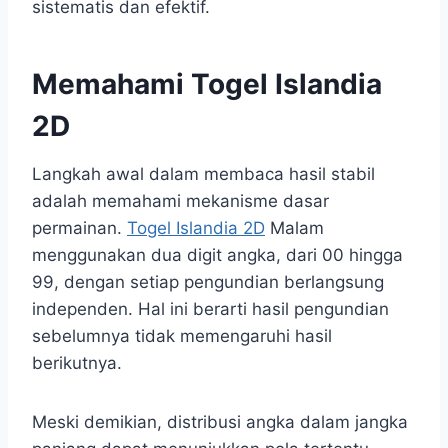
sistematis dan efektif.
Memahami Togel Islandia
2D
Langkah awal dalam membaca hasil stabil
adalah memahami mekanisme dasar
permainan.
Togel Islandia 2D
Malam
menggunakan dua digit angka, dari 00 hingga
99, dengan setiap pengundian berlangsung
independen. Hal ini berarti hasil pengundian
sebelumnya tidak memengaruhi hasil
berikutnya.
Meski demikian, distribusi angka dalam jangka