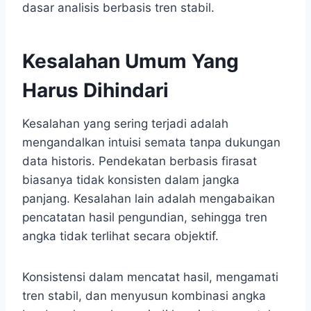
dasar analisis berbasis tren stabil.
Kesalahan Umum Yang
Harus Dihindari
Kesalahan yang sering terjadi adalah
mengandalkan intuisi semata tanpa dukungan
data historis. Pendekatan berbasis firasat
biasanya tidak konsisten dalam jangka
panjang. Kesalahan lain adalah mengabaikan
pencatatan hasil pengundian, sehingga tren
angka tidak terlihat secara objektif.
Konsistensi dalam mencatat hasil, mengamati
tren stabil, dan menyusun kombinasi angka