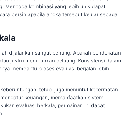
ng. Mencoba kombinasi yang lebih unik dapat
cara bersih apabila angka tersebut keluar sebagai
kala
elah dijalankan sangat penting. Apakah pendekatan
 atau justru menurunkan peluang. Konsistensi dalam
mnya membantu proses evaluasi berjalan lebih
 keberuntungan, tetapi juga menuntut kecermatan
, mengatur keuangan, memanfaatkan sistem
ukan evaluasi berkala, permainan ini dapat
n.