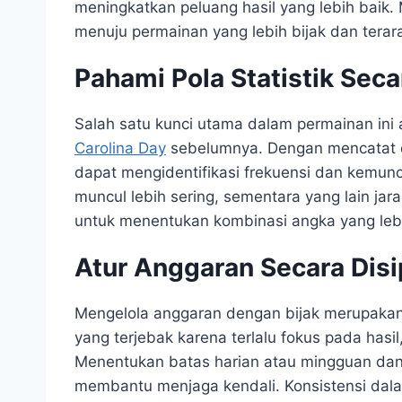
meningkatkan peluang hasil yang lebih baik
menuju permainan yang lebih bijak dan terar
Pahami Pola Statistik Se
Salah satu kunci utama dalam permainan in
Carolina Day
sebelumnya. Dengan mencatat da
dapat mengidentifikasi frekuensi dan kemun
muncul lebih sering, sementara yang lain jaran
untuk menentukan kombinasi angka yang lebi
Atur Anggaran Secara Disi
Mengelola anggaran dengan bijak merupakan 
yang terjebak karena terlalu fokus pada has
Menentukan batas harian atau mingguan dan
membantu menjaga kendali. Konsistensi dal