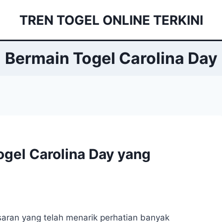
TREN TOGEL ONLINE TERKINI
Bermain Togel Carolina Day
gel Carolina Day yang
saran yang telah menarik perhatian banyak