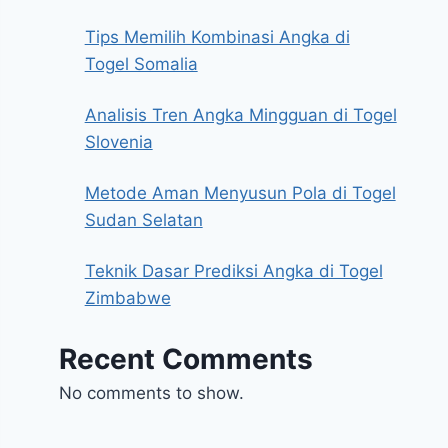
Tips Memilih Kombinasi Angka di
Togel Somalia
Analisis Tren Angka Mingguan di Togel
Slovenia
Metode Aman Menyusun Pola di Togel
Sudan Selatan
Teknik Dasar Prediksi Angka di Togel
Zimbabwe
Recent Comments
No comments to show.