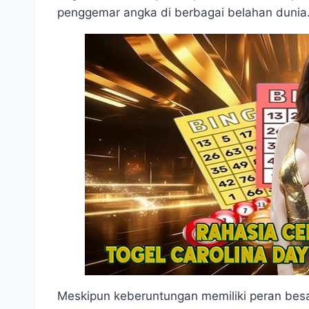
penggemar angka di berbagai belahan dunia
Meskipun keberuntungan memiliki peran besa