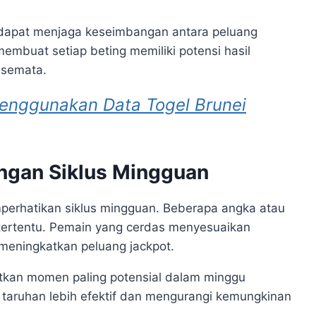
apat menjaga keseimbangan antara peluang
embuat setiap beting memiliki potensi hasil
 semata.
Menggunakan Data Togel Brunei
ngan Siklus Mingguan
emperhatikan siklus mingguan. Beberapa angka atau
tertentu. Pemain yang cerdas menyesuaikan
 meningkatkan peluang jackpot.
atkan momen paling potensial dalam minggu
taruhan lebih efektif dan mengurangi kemungkinan