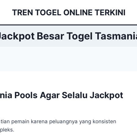
TREN TOGEL ONLINE TERKINI
Jackpot Besar Togel Tasmani
ia Pools Agar Selalu Jackpot
tian pemain karena peluangnya yang konsisten
pleks.