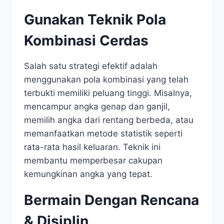
Gunakan Teknik Pola
Kombinasi Cerdas
Salah satu strategi efektif adalah
menggunakan pola kombinasi yang telah
terbukti memiliki peluang tinggi. Misalnya,
mencampur angka genap dan ganjil,
memilih angka dari rentang berbeda, atau
memanfaatkan metode statistik seperti
rata-rata hasil keluaran. Teknik ini
membantu memperbesar cakupan
kemungkinan angka yang tepat.
Bermain Dengan Rencana
& Disiplin