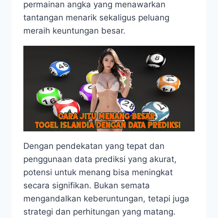
permainan angka yang menawarkan
tantangan menarik sekaligus peluang
meraih keuntungan besar.
Dengan pendekatan yang tepat dan
penggunaan data prediksi yang akurat,
potensi untuk menang bisa meningkat
secara signifikan. Bukan semata
mengandalkan keberuntungan, tetapi juga
strategi dan perhitungan yang matang.