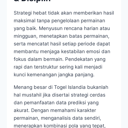
Strategi hebat tidak akan memberikan hasil
maksimal tanpa pengelolaan permainan
yang baik. Menyusun rencana harian atau
mingguan, menetapkan batas permainan,
serta mencatat hasil setiap periode dapat
membantu menjaga kestabilan emosi dan
fokus dalam bermain. Pendekatan yang
rapi dan terstruktur sering kali menjadi
kunci kemenangan jangka panjang.
Menang besar di Togel Islandia bukanlah
hal mustahil jika disertai strategi cerdas
dan pemanfaatan data prediksi yang
akurat. Dengan memahami karakter
permainan, menganalisis data sendiri,
menerapkan kombinasi pola yang tepat,