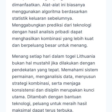
dimanfaatkan. Alat-alat ini biasanya
menggunakan algoritma berdasarkan
statistik keluaran sebelumnya.
Menggabungkan prediksi dari teknologi
dengan hasil analisis pribadi dapat
menghasilkan kombinasi yang lebih kuat
dan berpeluang besar untuk menang.
Menang setiap hari dalam togel Lithuania
bukan hal mustahil jika dilakukan dengan
pendekatan yang tepat. Memahami sistem
permainan, menganalisis data, menyusun
strategi kombinasi, serta menjaga
konsistensi dan disiplin merupakan kunci
utama. Ditambah dengan bantuan
teknologi, peluang untuk meraih hasil
maksimal dapat terus terbuka.