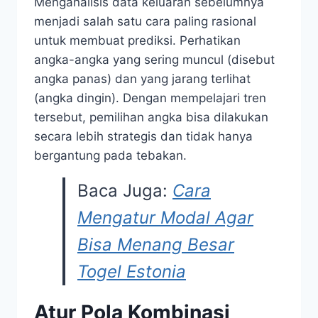
Menganalisis data keluaran sebelumnya
menjadi salah satu cara paling rasional
untuk membuat prediksi. Perhatikan
angka-angka yang sering muncul (disebut
angka panas) dan yang jarang terlihat
(angka dingin). Dengan mempelajari tren
tersebut, pemilihan angka bisa dilakukan
secara lebih strategis dan tidak hanya
bergantung pada tebakan.
Baca Juga:
Cara
Mengatur Modal Agar
Bisa Menang Besar
Togel Estonia
Atur Pola Kombinasi