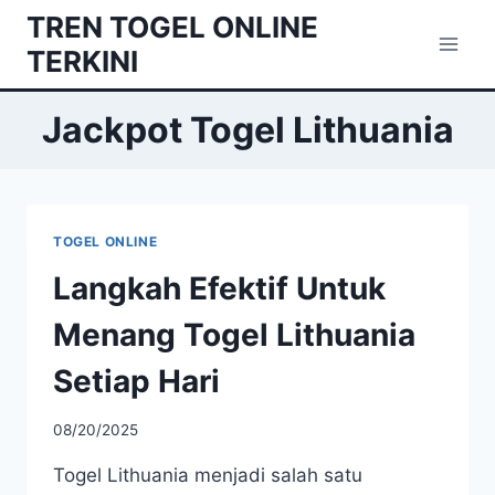
Skip
TREN TOGEL ONLINE
to
TERKINI
content
Jackpot Togel Lithuania
TOGEL ONLINE
Langkah Efektif Untuk
Menang Togel Lithuania
Setiap Hari
08/20/2025
Togel Lithuania menjadi salah satu