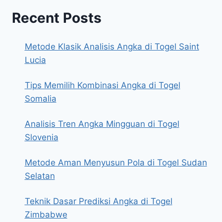
Recent Posts
Metode Klasik Analisis Angka di Togel Saint
Lucia
Tips Memilih Kombinasi Angka di Togel
Somalia
Analisis Tren Angka Mingguan di Togel
Slovenia
Metode Aman Menyusun Pola di Togel Sudan
Selatan
Teknik Dasar Prediksi Angka di Togel
Zimbabwe