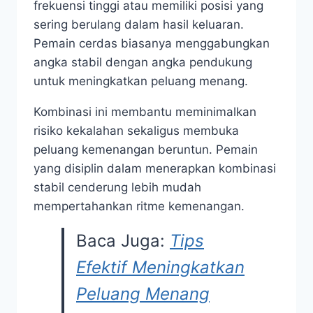
frekuensi tinggi atau memiliki posisi yang
sering berulang dalam hasil keluaran.
Pemain cerdas biasanya menggabungkan
angka stabil dengan angka pendukung
untuk meningkatkan peluang menang.
Kombinasi ini membantu meminimalkan
risiko kekalahan sekaligus membuka
peluang kemenangan beruntun. Pemain
yang disiplin dalam menerapkan kombinasi
stabil cenderung lebih mudah
mempertahankan ritme kemenangan.
Baca Juga:
Tips
Efektif Meningkatkan
Peluang Menang