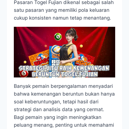
Pasaran Togel Fujian dikenal sebagai salah
satu pasaran yang memiliki pola keluaran
cukup konsisten namun tetap menantang.
Banyak pemain berpengalaman menyadari
bahwa kemenangan beruntun bukan hanya
soal keberuntungan, tetapi hasil dari
strategi dan analisis data yang cermat.
Bagi pemain yang ingin meningkatkan
peluang menang, penting untuk memahami