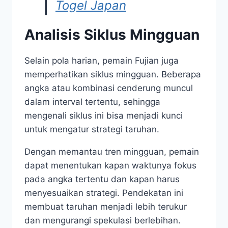
Togel Japan
Analisis Siklus Mingguan
Selain pola harian, pemain Fujian juga
memperhatikan siklus mingguan. Beberapa
angka atau kombinasi cenderung muncul
dalam interval tertentu, sehingga
mengenali siklus ini bisa menjadi kunci
untuk mengatur strategi taruhan.
Dengan memantau tren mingguan, pemain
dapat menentukan kapan waktunya fokus
pada angka tertentu dan kapan harus
menyesuaikan strategi. Pendekatan ini
membuat taruhan menjadi lebih terukur
dan mengurangi spekulasi berlebihan.