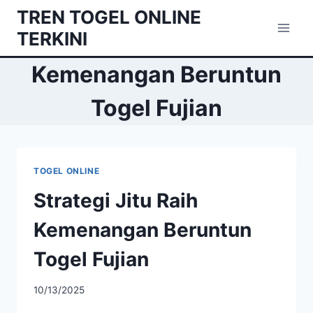
Skip
TREN TOGEL ONLINE
to
TERKINI
content
Kemenangan Beruntun
Togel Fujian
TOGEL ONLINE
Strategi Jitu Raih
Kemenangan Beruntun
Togel Fujian
10/13/2025