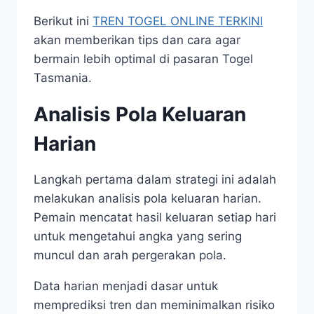
Berikut ini
TREN TOGEL ONLINE TERKINI
akan memberikan tips dan cara agar
bermain lebih optimal di pasaran Togel
Tasmania.
Analisis Pola Keluaran
Harian
Langkah pertama dalam strategi ini adalah
melakukan analisis pola keluaran harian.
Pemain mencatat hasil keluaran setiap hari
untuk mengetahui angka yang sering
muncul dan arah pergerakan pola.
Data harian menjadi dasar untuk
memprediksi tren dan meminimalkan risiko