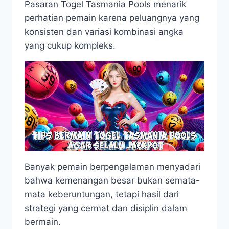
Pasaran Togel Tasmania Pools menarik
perhatian pemain karena peluangnya yang
konsisten dan variasi kombinasi angka
yang cukup kompleks.
Banyak pemain berpengalaman menyadari
bahwa kemenangan besar bukan semata-
mata keberuntungan, tetapi hasil dari
strategi yang cermat dan disiplin dalam
bermain.