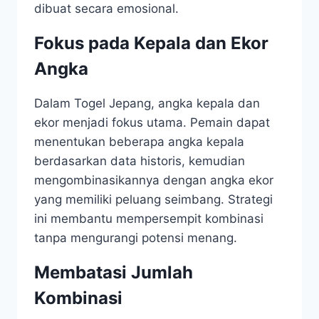
dibuat secara emosional.
Fokus pada Kepala dan Ekor
Angka
Dalam Togel Jepang, angka kepala dan
ekor menjadi fokus utama. Pemain dapat
menentukan beberapa angka kepala
berdasarkan data historis, kemudian
mengombinasikannya dengan angka ekor
yang memiliki peluang seimbang. Strategi
ini membantu mempersempit kombinasi
tanpa mengurangi potensi menang.
Membatasi Jumlah
Kombinasi