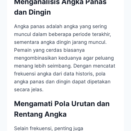
Menganalisis Angka Panas
dan Dingin
Angka panas adalah angka yang sering
muncul dalam beberapa periode terakhir,
sementara angka dingin jarang muncul.
Pemain yang cerdas biasanya
mengombinasikan keduanya agar peluang
menang lebih seimbang. Dengan mencatat
frekuensi angka dari data historis, pola
angka panas dan dingin dapat dipetakan
secara jelas.
Mengamati Pola Urutan dan
Rentang Angka
Selain frekuensi, penting juga