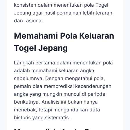
konsisten dalam menentukan pola Togel
Jepang agar hasil permainan lebih terarah
dan rasional.
Memahami Pola Keluaran
Togel Jepang
Langkah pertama dalam menentukan pola
adalah memahami keluaran angka
sebelumnya. Dengan mengetahui pola,
pemain bisa memprediksi kecenderungan
angka yang mungkin muncul di periode
berikutnya. Analisis ini bukan hanya
menebak, tetapi mengandalkan data
historis yang sistematis.