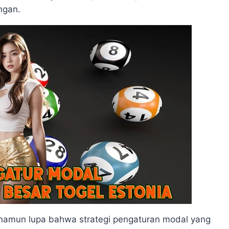
ngan.
 namun lupa bahwa strategi pengaturan modal yang