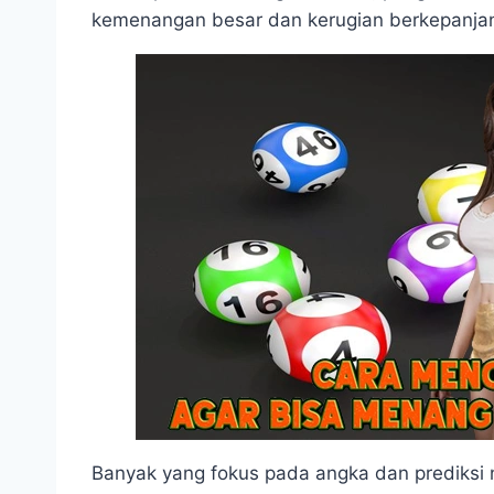
kemenangan besar dan kerugian berkepanja
Banyak yang fokus pada angka dan prediksi