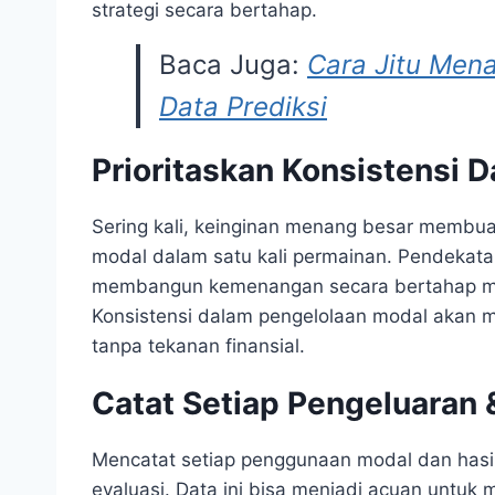
strategi secara bertahap.
Baca Juga:
Cara Jitu Mena
Data Prediksi
Prioritaskan Konsistensi 
Sering kali, keinginan menang besar membua
modal dalam satu kali permainan. Pendekatan s
membangun kemenangan secara bertahap mela
Konsistensi dalam pengelolaan modal akan
tanpa tekanan finansial.
Catat Setiap Pengeluaran 
Mencatat setiap penggunaan modal dan hasi
evaluasi. Data ini bisa menjadi acuan untuk 