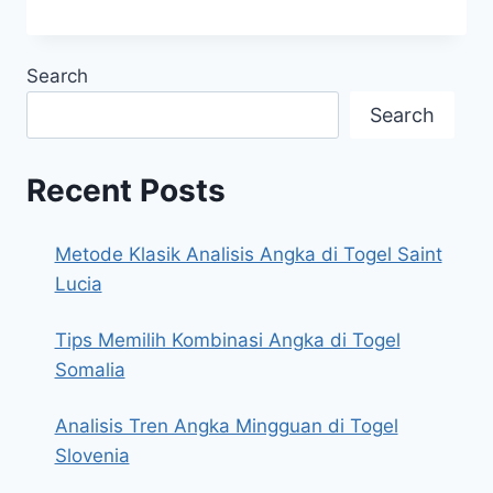
Search
Search
Recent Posts
Metode Klasik Analisis Angka di Togel Saint
Lucia
Tips Memilih Kombinasi Angka di Togel
Somalia
Analisis Tren Angka Mingguan di Togel
Slovenia