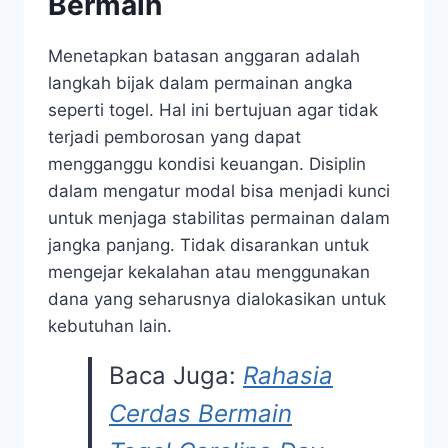
Bermain
Menetapkan batasan anggaran adalah
langkah bijak dalam permainan angka
seperti togel. Hal ini bertujuan agar tidak
terjadi pemborosan yang dapat
mengganggu kondisi keuangan. Disiplin
dalam mengatur modal bisa menjadi kunci
untuk menjaga stabilitas permainan dalam
jangka panjang. Tidak disarankan untuk
mengejar kekalahan atau menggunakan
dana yang seharusnya dialokasikan untuk
kebutuhan lain.
Baca Juga:
Rahasia
Cerdas Bermain