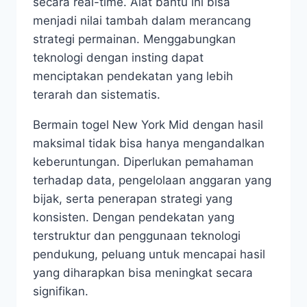
secara real-time. Alat bantu ini bisa
menjadi nilai tambah dalam merancang
strategi permainan. Menggabungkan
teknologi dengan insting dapat
menciptakan pendekatan yang lebih
terarah dan sistematis.
Bermain togel New York Mid dengan hasil
maksimal tidak bisa hanya mengandalkan
keberuntungan. Diperlukan pemahaman
terhadap data, pengelolaan anggaran yang
bijak, serta penerapan strategi yang
konsisten. Dengan pendekatan yang
terstruktur dan penggunaan teknologi
pendukung, peluang untuk mencapai hasil
yang diharapkan bisa meningkat secara
signifikan.