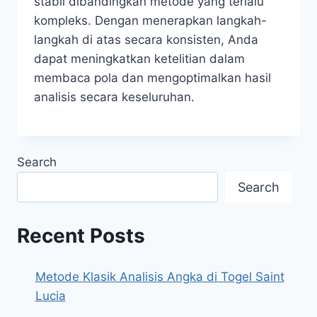
stabil dibandingkan metode yang terlalu
kompleks. Dengan menerapkan langkah-
langkah di atas secara konsisten, Anda
dapat meningkatkan ketelitian dalam
membaca pola dan mengoptimalkan hasil
analisis secara keseluruhan.
Search
Search
Recent Posts
Metode Klasik Analisis Angka di Togel Saint
Lucia