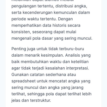
pengulangan tertentu, distribusi angka,
serta kecenderungan kemunculan dalam
periode waktu tertentu. Dengan
memperhatikan data historis secara
konsisten, seseorang dapat mulai
mengenali pola dasar yang sering muncul.
Penting juga untuk tidak terburu-buru
dalam menarik kesimpulan. Analisis yang
baik membutuhkan waktu dan ketelitian
agar tidak terjadi kesalahan interpretasi.
Gunakan catatan sederhana atau
spreadsheet untuk mencatat angka yang
sering muncul dan angka yang jarang
terlihat, sehingga pola dapat terlihat lebih
jelas dan terstruktur.