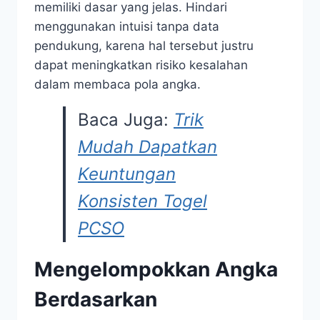
memiliki dasar yang jelas. Hindari
menggunakan intuisi tanpa data
pendukung, karena hal tersebut justru
dapat meningkatkan risiko kesalahan
dalam membaca pola angka.
Baca Juga:
Trik
Mudah Dapatkan
Keuntungan
Konsisten Togel
PCSO
Mengelompokkan Angka
Berdasarkan