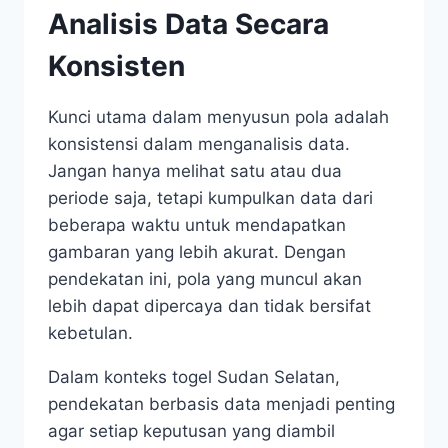
Analisis Data Secara
Konsisten
Kunci utama dalam menyusun pola adalah
konsistensi dalam menganalisis data.
Jangan hanya melihat satu atau dua
periode saja, tetapi kumpulkan data dari
beberapa waktu untuk mendapatkan
gambaran yang lebih akurat. Dengan
pendekatan ini, pola yang muncul akan
lebih dapat dipercaya dan tidak bersifat
kebetulan.
Dalam konteks togel Sudan Selatan,
pendekatan berbasis data menjadi penting
agar setiap keputusan yang diambil