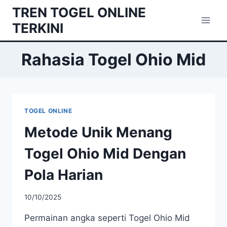
Skip
TREN TOGEL ONLINE
to
TERKINI
content
Rahasia Togel Ohio Mid
TOGEL ONLINE
Metode Unik Menang
Togel Ohio Mid Dengan
Pola Harian
10/10/2025
Permainan angka seperti Togel Ohio Mid