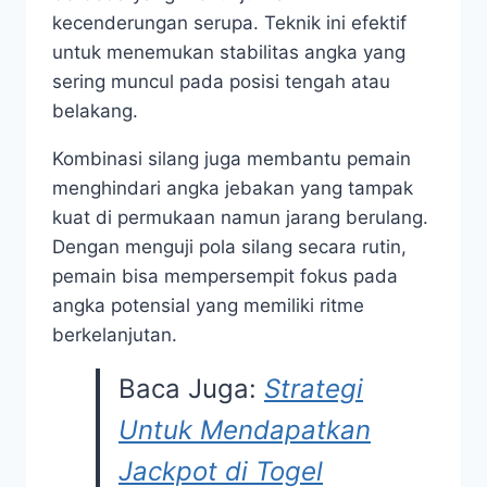
kecenderungan serupa. Teknik ini efektif
untuk menemukan stabilitas angka yang
sering muncul pada posisi tengah atau
belakang.
Kombinasi silang juga membantu pemain
menghindari angka jebakan yang tampak
kuat di permukaan namun jarang berulang.
Dengan menguji pola silang secara rutin,
pemain bisa mempersempit fokus pada
angka potensial yang memiliki ritme
berkelanjutan.
Baca Juga:
Strategi
Untuk Mendapatkan
Jackpot di Togel