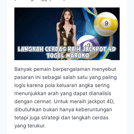
Banyak pemain berpengalaman menyebut
pasaran ini sebagai salah satu yang paling
logis karena pola keluaran angka sering
menunjukkan arah yang dapat dianalisis
dengan cermat. Untuk meraih jackpot 4D,
dibutuhkan bukan hanya keberuntungan
tetapi juga strategi dan langkah cerdas
yang terukur.