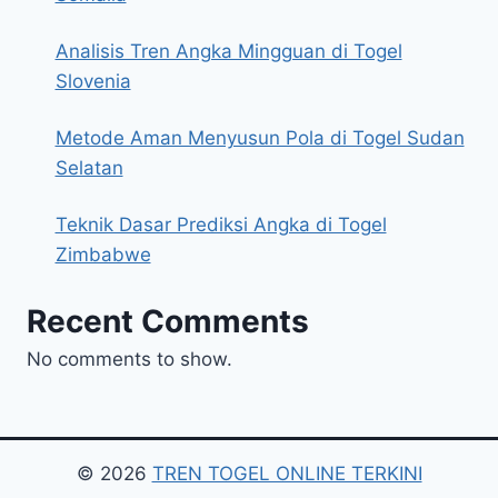
Analisis Tren Angka Mingguan di Togel
Slovenia
Metode Aman Menyusun Pola di Togel Sudan
Selatan
Teknik Dasar Prediksi Angka di Togel
Zimbabwe
Recent Comments
No comments to show.
© 2026
TREN TOGEL ONLINE TERKINI