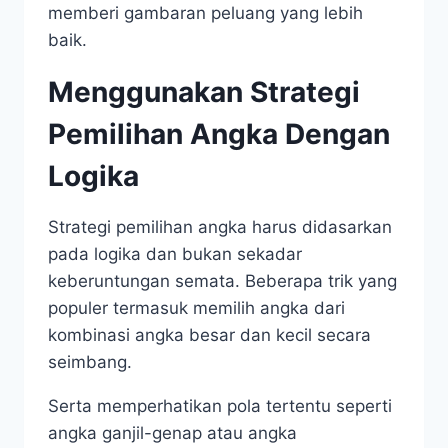
memberi gambaran peluang yang lebih
baik.
Menggunakan Strategi
Pemilihan Angka Dengan
Logika
Strategi pemilihan angka harus didasarkan
pada logika dan bukan sekadar
keberuntungan semata. Beberapa trik yang
populer termasuk memilih angka dari
kombinasi angka besar dan kecil secara
seimbang.
Serta memperhatikan pola tertentu seperti
angka ganjil-genap atau angka