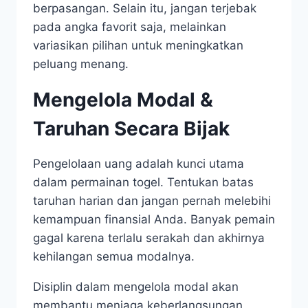
berpasangan. Selain itu, jangan terjebak
pada angka favorit saja, melainkan
variasikan pilihan untuk meningkatkan
peluang menang.
Mengelola Modal &
Taruhan Secara Bijak
Pengelolaan uang adalah kunci utama
dalam permainan togel. Tentukan batas
taruhan harian dan jangan pernah melebihi
kemampuan finansial Anda. Banyak pemain
gagal karena terlalu serakah dan akhirnya
kehilangan semua modalnya.
Disiplin dalam mengelola modal akan
membantu menjaga keberlangsungan