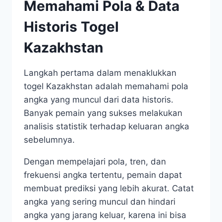
Memahami Pola & Data
Historis Togel
Kazakhstan
Langkah pertama dalam menaklukkan
togel Kazakhstan adalah memahami pola
angka yang muncul dari data historis.
Banyak pemain yang sukses melakukan
analisis statistik terhadap keluaran angka
sebelumnya.
Dengan mempelajari pola, tren, dan
frekuensi angka tertentu, pemain dapat
membuat prediksi yang lebih akurat. Catat
angka yang sering muncul dan hindari
angka yang jarang keluar, karena ini bisa