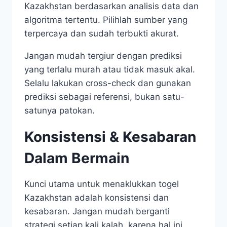
Kazakhstan berdasarkan analisis data dan
algoritma tertentu. Pilihlah sumber yang
terpercaya dan sudah terbukti akurat.
Jangan mudah tergiur dengan prediksi
yang terlalu murah atau tidak masuk akal.
Selalu lakukan cross-check dan gunakan
prediksi sebagai referensi, bukan satu-
satunya patokan.
Konsistensi & Kesabaran
Dalam Bermain
Kunci utama untuk menaklukkan togel
Kazakhstan adalah konsistensi dan
kesabaran. Jangan mudah berganti
strategi setiap kali kalah, karena hal ini