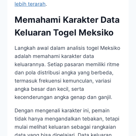
lebih terarah
.
Memahami Karakter Data
Keluaran Togel Meksiko
Langkah awal dalam analisis togel Meksiko
adalah memahami karakter data
keluarannya. Setiap pasaran memiliki ritme
dan pola distribusi angka yang berbeda,
termasuk frekuensi kemunculan, variasi
angka besar dan kecil, serta
kecenderungan angka genap dan ganjil.
Dengan mengenali karakter ini, pemain
tidak hanya mengandalkan tebakan, tetapi
mulai melihat keluaran sebagai rangkaian
data yang bisa dipelajari. Data keluaran