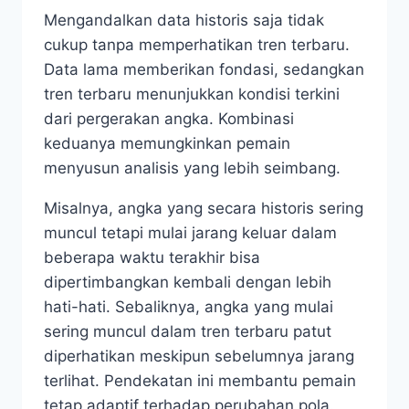
Mengandalkan data historis saja tidak
cukup tanpa memperhatikan tren terbaru.
Data lama memberikan fondasi, sedangkan
tren terbaru menunjukkan kondisi terkini
dari pergerakan angka. Kombinasi
keduanya memungkinkan pemain
menyusun analisis yang lebih seimbang.
Misalnya, angka yang secara historis sering
muncul tetapi mulai jarang keluar dalam
beberapa waktu terakhir bisa
dipertimbangkan kembali dengan lebih
hati-hati. Sebaliknya, angka yang mulai
sering muncul dalam tren terbaru patut
diperhatikan meskipun sebelumnya jarang
terlihat. Pendekatan ini membantu pemain
tetap adaptif terhadap perubahan pola.