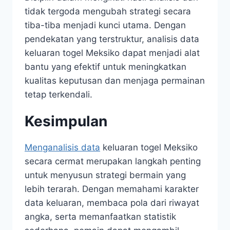
tidak tergoda mengubah strategi secara
tiba-tiba menjadi kunci utama. Dengan
pendekatan yang terstruktur, analisis data
keluaran togel Meksiko dapat menjadi alat
bantu yang efektif untuk meningkatkan
kualitas keputusan dan menjaga permainan
tetap terkendali.
Kesimpulan
Menganalisis data
keluaran togel Meksiko
secara cermat merupakan langkah penting
untuk menyusun strategi bermain yang
lebih terarah. Dengan memahami karakter
data keluaran, membaca pola dari riwayat
angka, serta memanfaatkan statistik