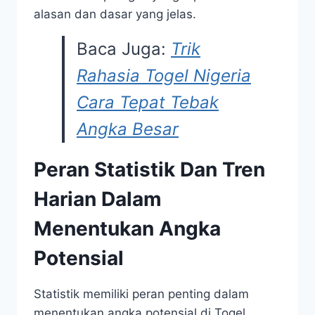
alasan dan dasar yang jelas.
Baca Juga:
Trik
Rahasia Togel Nigeria
Cara Tepat Tebak
Angka Besar
Peran Statistik Dan Tren
Harian Dalam
Menentukan Angka
Potensial
Statistik memiliki peran penting dalam
menentukan angka potensial di Togel