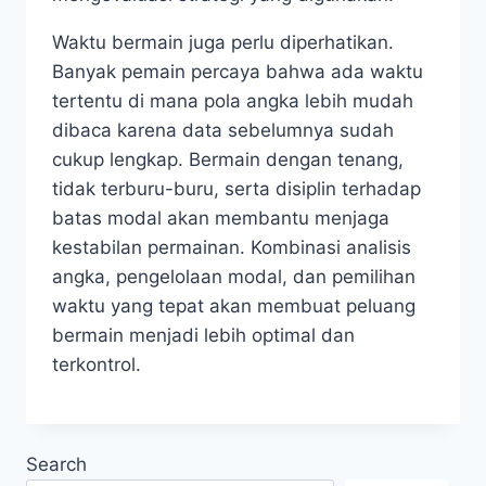
Waktu bermain juga perlu diperhatikan.
Banyak pemain percaya bahwa ada waktu
tertentu di mana pola angka lebih mudah
dibaca karena data sebelumnya sudah
cukup lengkap. Bermain dengan tenang,
tidak terburu-buru, serta disiplin terhadap
batas modal akan membantu menjaga
kestabilan permainan. Kombinasi analisis
angka, pengelolaan modal, dan pemilihan
waktu yang tepat akan membuat peluang
bermain menjadi lebih optimal dan
terkontrol.
Search