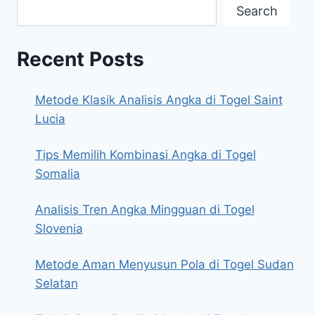
Search
Recent Posts
Metode Klasik Analisis Angka di Togel Saint
Lucia
Tips Memilih Kombinasi Angka di Togel
Somalia
Analisis Tren Angka Mingguan di Togel
Slovenia
Metode Aman Menyusun Pola di Togel Sudan
Selatan