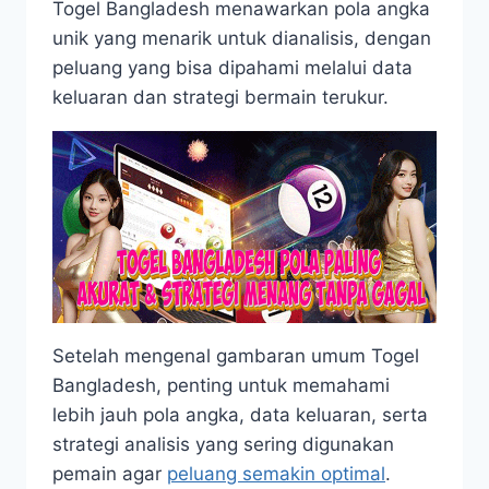
Togel Bangladesh menawarkan pola angka
unik yang menarik untuk dianalisis, dengan
peluang yang bisa dipahami melalui data
keluaran dan strategi bermain terukur.
Setelah mengenal gambaran umum Togel
Bangladesh, penting untuk memahami
lebih jauh pola angka, data keluaran, serta
strategi analisis yang sering digunakan
pemain agar
peluang semakin optimal
.