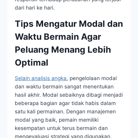
dari hari ke hari.
Tips Mengatur Modal dan
Waktu Bermain Agar
Peluang Menang Lebih
Optimal
Selain analisis angka
, pengelolaan modal
dan waktu bermain sangat menentukan
hasil akhir. Modal sebaiknya dibagi menjadi
beberapa bagian agar tidak habis dalam
satu kali permainan. Dengan manajemen
modal yang baik, pemain memiliki
kesempatan untuk terus bermain dan
mengevaluasi strategi yang digunakan.