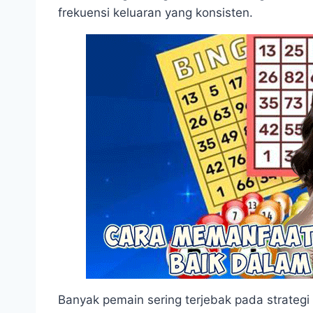
frekuensi keluaran yang konsisten.
Banyak pemain sering terjebak pada strategi