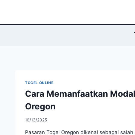
Skip
to
content
TOGEL ONLINE
Cara Memanfaatkan Modal
Oregon
10/13/2025
Pasaran Togel Oregon dikenal sebagai salah