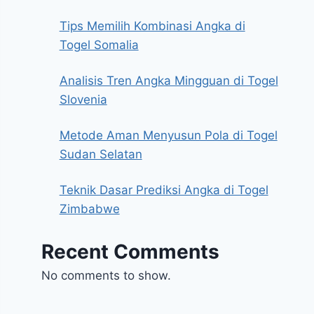
Tips Memilih Kombinasi Angka di
Togel Somalia
Analisis Tren Angka Mingguan di Togel
Slovenia
Metode Aman Menyusun Pola di Togel
Sudan Selatan
Teknik Dasar Prediksi Angka di Togel
Zimbabwe
Recent Comments
No comments to show.