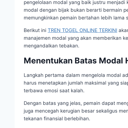
pengelolaan modal yang baik justru menjadi
modal dengan bijak bukan berarti bermain pel
memungkinkan pemain bertahan lebih lama 
Berikut ini
TREN TOGEL ONLINE TERKINI
akan
manajemen modal yang akan memberikan keu
mengandalkan tebakan.
Menentukan Batas Modal 
Langkah pertama dalam mengelola modal ad
harus menetapkan jumlah maksimal yang siap
terbawa emosi saat kalah.
Dengan batas yang jelas, pemain dapat menga
juga mencegah kerugian besar sekaligus me
tekanan finansial berlebihan.