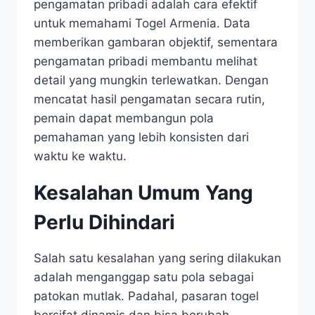
pengamatan pribadi adalah cara efektif
untuk memahami Togel Armenia. Data
memberikan gambaran objektif, sementara
pengamatan pribadi membantu melihat
detail yang mungkin terlewatkan. Dengan
mencatat hasil pengamatan secara rutin,
pemain dapat membangun pola
pemahaman yang lebih konsisten dari
waktu ke waktu.
Kesalahan Umum Yang
Perlu Dihindari
Salah satu kesalahan yang sering dilakukan
adalah menganggap satu pola sebagai
patokan mutlak. Padahal, pasaran togel