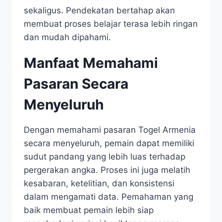
sekaligus. Pendekatan bertahap akan
membuat proses belajar terasa lebih ringan
dan mudah dipahami.
Manfaat Memahami
Pasaran Secara
Menyeluruh
Dengan memahami pasaran Togel Armenia
secara menyeluruh, pemain dapat memiliki
sudut pandang yang lebih luas terhadap
pergerakan angka. Proses ini juga melatih
kesabaran, ketelitian, dan konsistensi
dalam mengamati data. Pemahaman yang
baik membuat pemain lebih siap