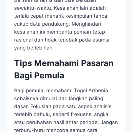
bersifat dinamis dan bisa berubah
sewaktu-waktu. Kesalahan lain adalah
terlalu cepat menarik kesimpulan tanpa
cukup data pendukung. Menghindari
kesalahan ini membantu pemain tetap
rasional dan tidak terjebak pada asumsi
yang berlebihan.
Tips Memahami Pasaran
Bagi Pemula
Bagi pemula, memahami Togel Armenia
sebaiknya dimulai dari langkah paling
dasar. Fokuslah pada satu aspek analisis
terlebih dahulu, seperti frekuensi angka
atau perubahan hasil antar periode. Jangan
terburu-buru mencoba semua cara