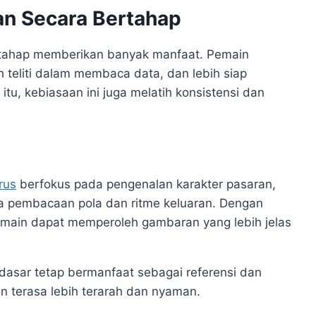
n Secara Bertahap
tahap memberikan banyak manfaat. Pemain
h teliti dalam membaca data, dan lebih siap
itu, kebiasaan ini juga melatih konsistensi dan
rus
berfokus pada pengenalan karakter pasaran,
 pembacaan pola dan ritme keluaran. Dengan
emain dapat memperoleh gambaran yang lebih jelas
i dasar tetap bermanfaat sebagai referensi dan
 terasa lebih terarah dan nyaman.