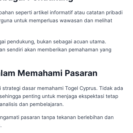
an seperti artikel informatif atau catatan pribadi
erguna untuk memperluas wawasan dan melihat
gai pendukung, bukan sebagai acuan utama.
an sendiri akan memberikan pemahaman yang
Dalam Memahami Pasaran
i strategi dasar memahami Togel Cyprus. Tidak ada
sehingga penting untuk menjaga ekspektasi tetap
 analisis dan pembelajaran.
ngamati pasaran tanpa tekanan berlebihan dan
.