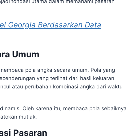
njadi fondasi utama dalam memahami pasaran
gel Georgia Berdasarkan Data
ara Umum
i membaca pola angka secara umum. Pola yang
cenderungan yang terlihat dari hasil keluaran
ncul atau perubahan kombinasi angka dari waktu
t dinamis. Oleh karena itu, membaca pola sebaiknya
patokan mutlak.
asi Pasaran