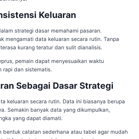
sistensi Keluaran
dalam strategi dasar memahami pasaran.
k mengamati data keluaran secara rutin. Tanpa
asa kurang teratur dan sulit dianalisis.
yprus, pemain dapat menyesuaikan waktu
rapi dan sistematis.
an Sebagai Dasar Strategi
a keluaran secara rutin. Data ini biasanya berupa
ya. Semakin banyak data yang dikumpulkan,
gka yang dapat diamati.
 bentuk catatan sederhana atau tabel agar mudah