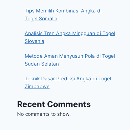
Tips Memilih Kombinasi Angka di
Togel Somalia
Analisis Tren Angka Mingguan di Togel
Slovenia
Metode Aman Menyusun Pola di Togel
Sudan Selatan
Teknik Dasar Prediksi Angka di Togel
Zimbabwe
Recent Comments
No comments to show.