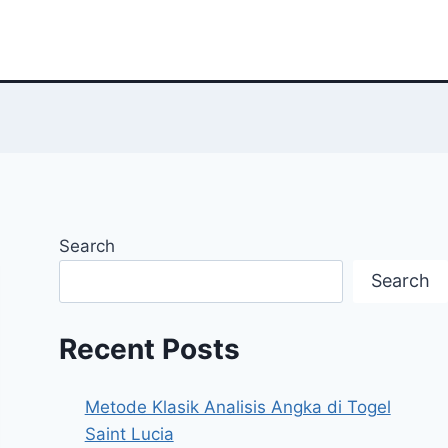
Search
Search
Recent Posts
Metode Klasik Analisis Angka di Togel
Saint Lucia