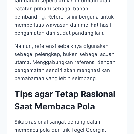
tambahan seperti artikel informatif atau
catatan pribadi sebagai bahan
pembanding. Referensi ini berguna untuk
memperluas wawasan dan melihat hasil
pengamatan dari sudut pandang lain.
Namun, referensi sebaiknya digunakan
sebagai pelengkap, bukan sebagai acuan
utama. Menggabungkan referensi dengan
pengamatan sendiri akan menghasilkan
pemahaman yang lebih seimbang.
Tips agar Tetap Rasional
Saat Membaca Pola
Sikap rasional sangat penting dalam
membaca pola dan trik Togel Georgia.