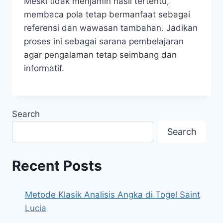
Meski tidak menjamin hasil tertentu,
membaca pola tetap bermanfaat sebagai
referensi dan wawasan tambahan. Jadikan
proses ini sebagai sarana pembelajaran
agar pengalaman tetap seimbang dan
informatif.
Search
Search
Recent Posts
Metode Klasik Analisis Angka di Togel Saint
Lucia