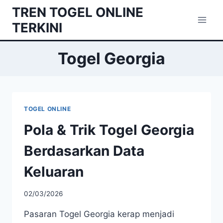
Skip
TREN TOGEL ONLINE
to
TERKINI
content
Togel Georgia
TOGEL ONLINE
Pola & Trik Togel Georgia
Berdasarkan Data
Keluaran
02/03/2026
Pasaran Togel Georgia kerap menjadi