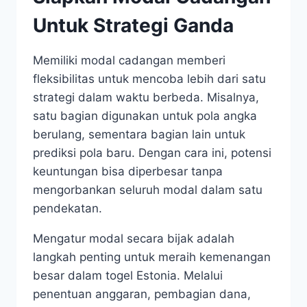
Untuk Strategi Ganda
Memiliki modal cadangan memberi
fleksibilitas untuk mencoba lebih dari satu
strategi dalam waktu berbeda. Misalnya,
satu bagian digunakan untuk pola angka
berulang, sementara bagian lain untuk
prediksi pola baru. Dengan cara ini, potensi
keuntungan bisa diperbesar tanpa
mengorbankan seluruh modal dalam satu
pendekatan.
Mengatur modal secara bijak adalah
langkah penting untuk meraih kemenangan
besar dalam togel Estonia. Melalui
penentuan anggaran, pembagian dana,