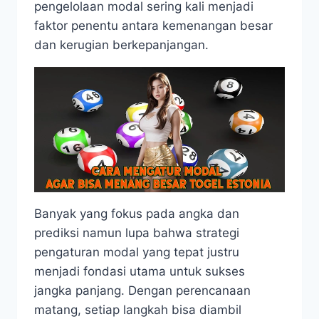
pengelolaan modal sering kali menjadi
faktor penentu antara kemenangan besar
dan kerugian berkepanjangan.
Banyak yang fokus pada angka dan
prediksi namun lupa bahwa strategi
pengaturan modal yang tepat justru
menjadi fondasi utama untuk sukses
jangka panjang. Dengan perencanaan
matang, setiap langkah bisa diambil