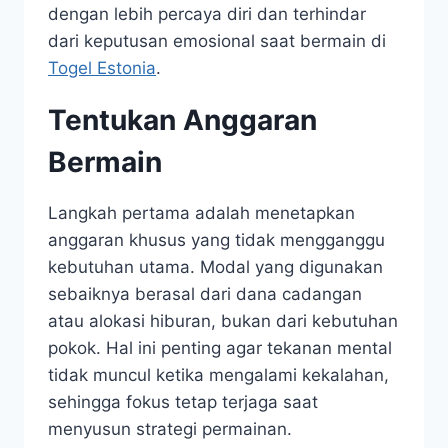
dengan lebih percaya diri dan terhindar
dari keputusan emosional saat bermain di
Togel Estonia
.
Tentukan Anggaran
Bermain
Langkah pertama adalah menetapkan
anggaran khusus yang tidak mengganggu
kebutuhan utama. Modal yang digunakan
sebaiknya berasal dari dana cadangan
atau alokasi hiburan, bukan dari kebutuhan
pokok. Hal ini penting agar tekanan mental
tidak muncul ketika mengalami kekalahan,
sehingga fokus tetap terjaga saat
menyusun strategi permainan.