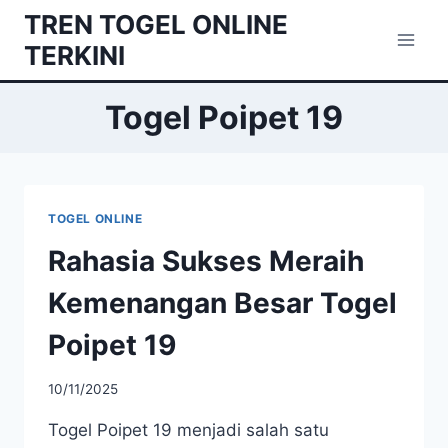
Skip
TREN TOGEL ONLINE
to
TERKINI
content
Togel Poipet 19
TOGEL ONLINE
Rahasia Sukses Meraih
Kemenangan Besar Togel
Poipet 19
10/11/2025
Togel Poipet 19 menjadi salah satu