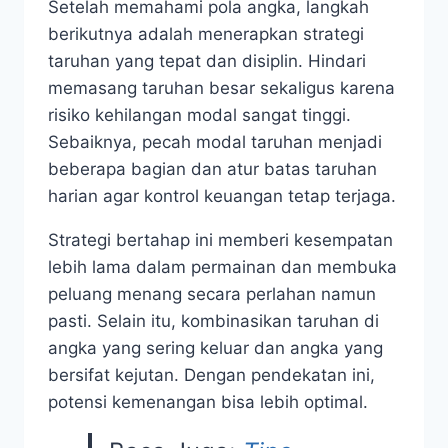
Setelah memahami pola angka, langkah
berikutnya adalah menerapkan strategi
taruhan yang tepat dan disiplin. Hindari
memasang taruhan besar sekaligus karena
risiko kehilangan modal sangat tinggi.
Sebaiknya, pecah modal taruhan menjadi
beberapa bagian dan atur batas taruhan
harian agar kontrol keuangan tetap terjaga.
Strategi bertahap ini memberi kesempatan
lebih lama dalam permainan dan membuka
peluang menang secara perlahan namun
pasti. Selain itu, kombinasikan taruhan di
angka yang sering keluar dan angka yang
bersifat kejutan. Dengan pendekatan ini,
potensi kemenangan bisa lebih optimal.