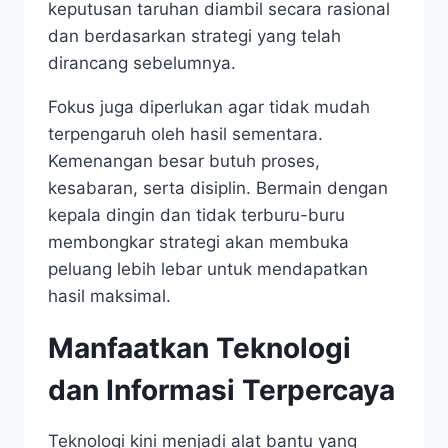
keputusan taruhan diambil secara rasional
dan berdasarkan strategi yang telah
dirancang sebelumnya.
Fokus juga diperlukan agar tidak mudah
terpengaruh oleh hasil sementara.
Kemenangan besar butuh proses,
kesabaran, serta disiplin. Bermain dengan
kepala dingin dan tidak terburu-buru
membongkar strategi akan membuka
peluang lebih lebar untuk mendapatkan
hasil maksimal.
Manfaatkan Teknologi
dan Informasi Terpercaya
Teknologi kini menjadi alat bantu yang