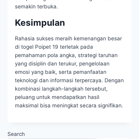
semakin terbuka.
Kesimpulan
Rahasia sukses meraih kemenangan besar
di togel Poipet 19 terletak pada
pemahaman pola angka, strategi taruhan
yang disiplin dan terukur, pengelolaan
emosi yang baik, serta pemanfaatan
teknologi dan informasi terpercaya. Dengan
kombinasi langkah-langkah tersebut,
peluang untuk mendapatkan hasil
maksimal bisa meningkat secara signifikan.
Search