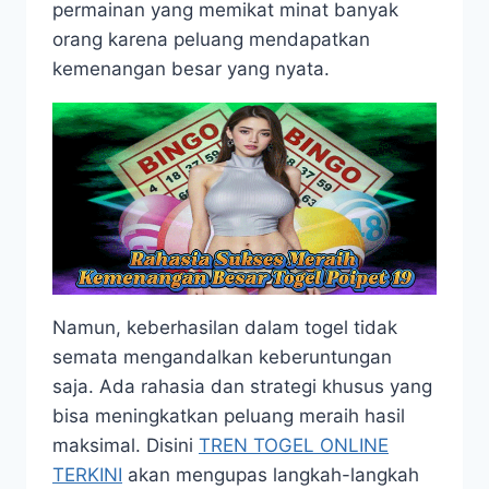
permainan yang memikat minat banyak
orang karena peluang mendapatkan
kemenangan besar yang nyata.
Namun, keberhasilan dalam togel tidak
semata mengandalkan keberuntungan
saja. Ada rahasia dan strategi khusus yang
bisa meningkatkan peluang meraih hasil
maksimal. Disini
TREN TOGEL ONLINE
TERKINI
akan mengupas langkah-langkah