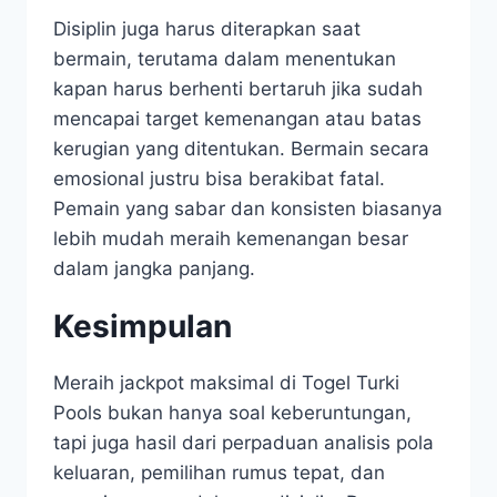
Disiplin juga harus diterapkan saat
bermain, terutama dalam menentukan
kapan harus berhenti bertaruh jika sudah
mencapai target kemenangan atau batas
kerugian yang ditentukan. Bermain secara
emosional justru bisa berakibat fatal.
Pemain yang sabar dan konsisten biasanya
lebih mudah meraih kemenangan besar
dalam jangka panjang.
Kesimpulan
Meraih jackpot maksimal di Togel Turki
Pools bukan hanya soal keberuntungan,
tapi juga hasil dari perpaduan analisis pola
keluaran, pemilihan rumus tepat, dan