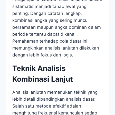
sistematis menjadi tahap awal yang
penting. Dengan catatan lengkap,
kombinasi angka yang sering muncul
bersamaan maupun angka dominan dalam
periode tertentu dapat dikenali.
Pemahaman terhadap pola dasar ini
memungkinkan analisis lanjutan dilakukan
dengan lebih fokus dan logis.
Teknik Analisis
Kombinasi Lanjut
Analisis lanjutan memerlukan teknik yang
lebih detail dibandingkan analisis dasar.
Salah satu metode efektif adalah
menghitung frekuensi kemunculan setiap