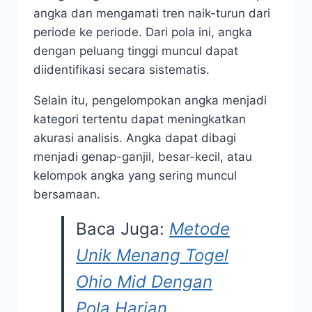
angka dan mengamati tren naik-turun dari
periode ke periode. Dari pola ini, angka
dengan peluang tinggi muncul dapat
diidentifikasi secara sistematis.
Selain itu, pengelompokan angka menjadi
kategori tertentu dapat meningkatkan
akurasi analisis. Angka dapat dibagi
menjadi genap-ganjil, besar-kecil, atau
kelompok angka yang sering muncul
bersamaan.
Baca Juga:
Metode
Unik Menang Togel
Ohio Mid Dengan
Pola Harian