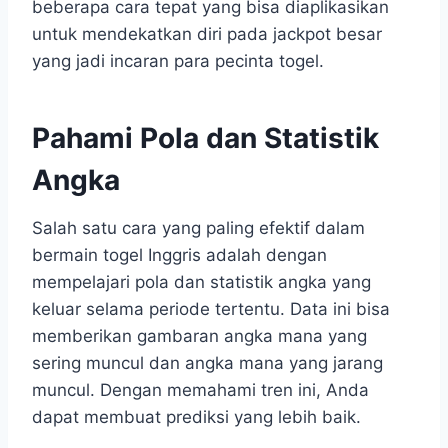
beberapa cara tepat yang bisa diaplikasikan
untuk mendekatkan diri pada jackpot besar
yang jadi incaran para pecinta togel.
Pahami Pola dan Statistik
Angka
Salah satu cara yang paling efektif dalam
bermain togel Inggris adalah dengan
mempelajari pola dan statistik angka yang
keluar selama periode tertentu. Data ini bisa
memberikan gambaran angka mana yang
sering muncul dan angka mana yang jarang
muncul. Dengan memahami tren ini, Anda
dapat membuat prediksi yang lebih baik.