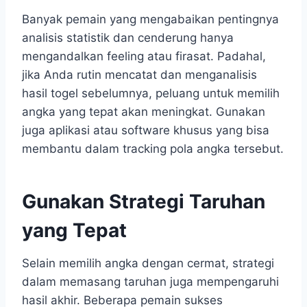
Banyak pemain yang mengabaikan pentingnya
analisis statistik dan cenderung hanya
mengandalkan feeling atau firasat. Padahal,
jika Anda rutin mencatat dan menganalisis
hasil togel sebelumnya, peluang untuk memilih
angka yang tepat akan meningkat. Gunakan
juga aplikasi atau software khusus yang bisa
membantu dalam tracking pola angka tersebut.
Gunakan Strategi Taruhan
yang Tepat
Selain memilih angka dengan cermat, strategi
dalam memasang taruhan juga mempengaruhi
hasil akhir. Beberapa pemain sukses