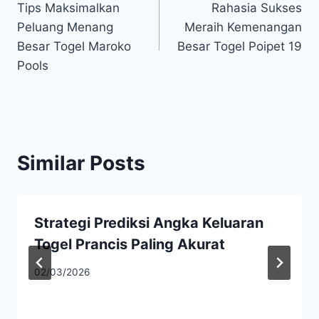
Tips Maksimalkan
Rahasia Sukses
navigation
Peluang Menang
Meraih Kemenangan
Besar Togel Maroko
Besar Togel Poipet 19
Pools
Similar Posts
Strategi Prediksi Angka Keluaran
Togel Prancis Paling Akurat
02/03/2026