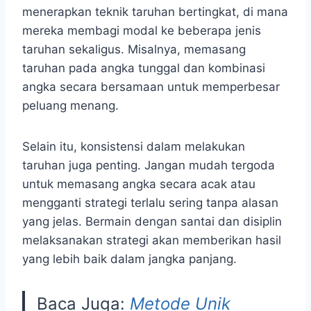
menerapkan teknik taruhan bertingkat, di mana
mereka membagi modal ke beberapa jenis
taruhan sekaligus. Misalnya, memasang
taruhan pada angka tunggal dan kombinasi
angka secara bersamaan untuk memperbesar
peluang menang.
Selain itu, konsistensi dalam melakukan
taruhan juga penting. Jangan mudah tergoda
untuk memasang angka secara acak atau
mengganti strategi terlalu sering tanpa alasan
yang jelas. Bermain dengan santai dan disiplin
melaksanakan strategi akan memberikan hasil
yang lebih baik dalam jangka panjang.
Baca Juga:
Metode Unik