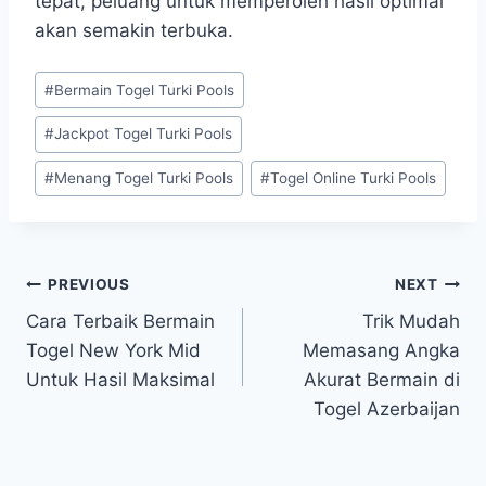
tepat, peluang untuk memperoleh hasil optimal
akan semakin terbuka.
Post
#
Bermain Togel Turki Pools
Tags:
#
Jackpot Togel Turki Pools
#
Menang Togel Turki Pools
#
Togel Online Turki Pools
Post
PREVIOUS
NEXT
Cara Terbaik Bermain
Trik Mudah
navigation
Togel New York Mid
Memasang Angka
Untuk Hasil Maksimal
Akurat Bermain di
Togel Azerbaijan