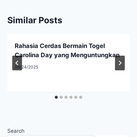
Similar Posts
Rahasia Cerdas Bermain Togel
Carolina Day yang Menguntungkan
08/24/2025
Search