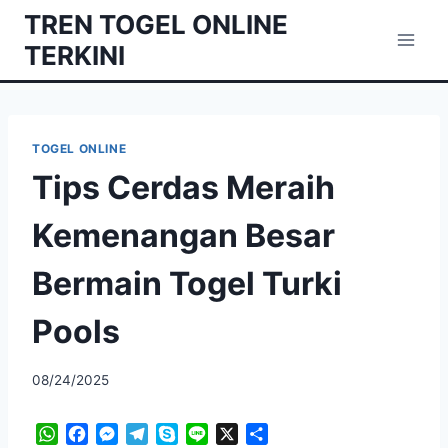
Skip
TREN TOGEL ONLINE
to
TERKINI
content
TOGEL ONLINE
Tips Cerdas Meraih
Kemenangan Besar
Bermain Togel Turki
Pools
08/24/2025
W
F
M
T
S
L
X
S