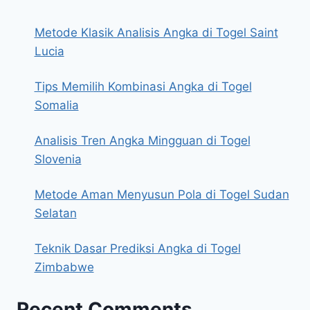
Metode Klasik Analisis Angka di Togel Saint
Lucia
Tips Memilih Kombinasi Angka di Togel
Somalia
Analisis Tren Angka Mingguan di Togel
Slovenia
Metode Aman Menyusun Pola di Togel Sudan
Selatan
Teknik Dasar Prediksi Angka di Togel
Zimbabwe
Recent Comments