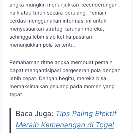
angka mungkin menunjukkan kecenderungan
naik atau turun secara berulang. Pemain
cerdas menggunakan informasi ini untuk
menyesuaikan strategi taruhan mereka,
sehingga lebih siap ketika pasaran
menunjukkan pola tertentu.
Pemahaman ritme angka membuat pemain
dapat mengantisipasi pergeseran pola dengan
lebih cepat. Dengan begitu, mereka bisa
memaksimalkan peluang pada momen yang
tepat.
Baca Juga:
Tips Paling Efektif
Meraih Kemenangan di Togel