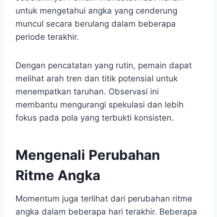
untuk mengetahui angka yang cenderung
muncul secara berulang dalam beberapa
periode terakhir.
Dengan pencatatan yang rutin, pemain dapat
melihat arah tren dan titik potensial untuk
menempatkan taruhan. Observasi ini
membantu mengurangi spekulasi dan lebih
fokus pada pola yang terbukti konsisten.
Mengenali Perubahan
Ritme Angka
Momentum juga terlihat dari perubahan ritme
angka dalam beberapa hari terakhir. Beberapa