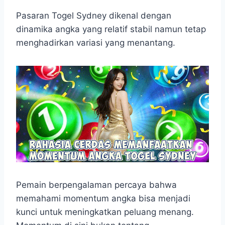
h
a
e
e
k
i
h
a
c
s
l
y
n
a
Pasaran Togel Sydney dikenal dengan
t
e
s
e
p
e
r
dinamika angka yang relatif stabil namun tetap
s
b
e
g
e
e
menghadirkan variasi yang menantang.
A
o
n
r
p
o
g
a
p
k
e
m
r
Pemain berpengalaman percaya bahwa
memahami momentum angka bisa menjadi
kunci untuk meningkatkan peluang menang.