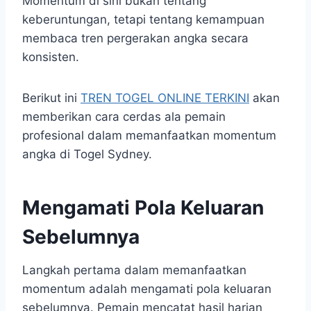
Momentum di sini bukan tentang
keberuntungan, tetapi tentang kemampuan
membaca tren pergerakan angka secara
konsisten.
Berikut ini
TREN TOGEL ONLINE TERKINI
akan
memberikan cara cerdas ala pemain
profesional dalam memanfaatkan momentum
angka di Togel Sydney.
Mengamati Pola Keluaran
Sebelumnya
Langkah pertama dalam memanfaatkan
momentum adalah mengamati pola keluaran
sebelumnya. Pemain mencatat hasil harian