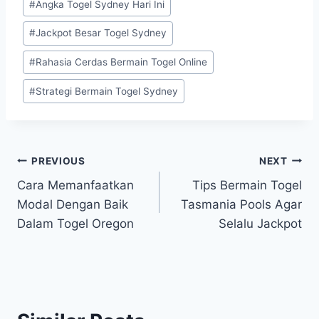
#
Angka Togel Sydney Hari Ini
Tags:
#
Jackpot Besar Togel Sydney
#
Rahasia Cerdas Bermain Togel Online
#
Strategi Bermain Togel Sydney
Post
PREVIOUS
NEXT
Cara Memanfaatkan
Tips Bermain Togel
navigation
Modal Dengan Baik
Tasmania Pools Agar
Dalam Togel Oregon
Selalu Jackpot