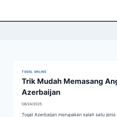
Skip
to
content
TOGEL ONLINE
Trik Mudah Memasang Angk
Azerbaijan
08/24/2025
Togel Azerbaijan merupakan salah satu jeni