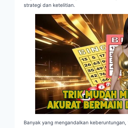
strategi dan ketelitian.
Banyak yang mengandalkan keberuntungan, t