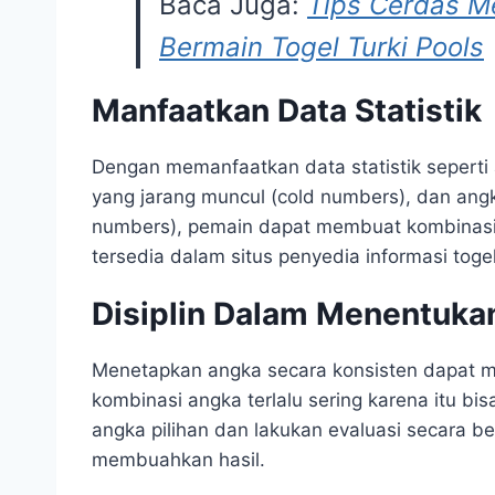
Baca Juga:
Tips Cerdas M
Bermain Togel Turki Pools
Manfaatkan Data Statistik
Dengan memanfaatkan data statistik seperti
yang jarang muncul (cold numbers), dan ang
numbers), pemain dapat membuat kombinasi a
tersedia dalam situs penyedia informasi toge
Disiplin Dalam Menentuka
Menetapkan angka secara konsisten dapat me
kombinasi angka terlalu sering karena itu bi
angka pilihan dan lakukan evaluasi secara be
membuahkan hasil.