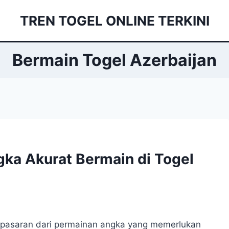
TREN TOGEL ONLINE TERKINI
Bermain Togel Azerbaijan
a Akurat Bermain di Togel
s pasaran dari permainan angka yang memerlukan