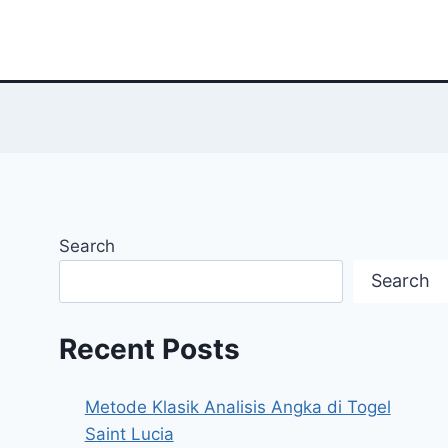
Search
Search
Recent Posts
Metode Klasik Analisis Angka di Togel
Saint Lucia