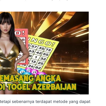
etapi sebenarnya terdapat metode yang dapat