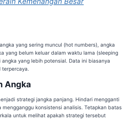
eraih Kemenangan Besar
 angka yang sering muncul (hot numbers), angka
ka yang belum keluar dalam waktu lama (sleeping
ngka yang lebih potensial. Data ini biasanya
l terpercaya.
n Angka
njadi strategi jangka panjang. Hindari mengganti
sa mengganggu konsistensi analisis. Tetapkan batas
rkala untuk melihat apakah strategi tersebut