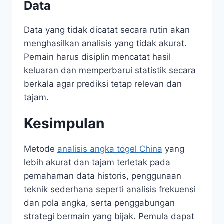
Data
Data yang tidak dicatat secara rutin akan
menghasilkan analisis yang tidak akurat.
Pemain harus disiplin mencatat hasil
keluaran dan memperbarui statistik secara
berkala agar prediksi tetap relevan dan
tajam.
Kesimpulan
Metode
analisis angka togel China
yang
lebih akurat dan tajam terletak pada
pemahaman data historis, penggunaan
teknik sederhana seperti analisis frekuensi
dan pola angka, serta penggabungan
strategi bermain yang bijak. Pemula dapat