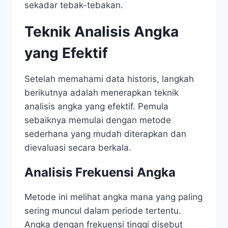
sekadar tebak-tebakan.
Teknik Analisis Angka
yang Efektif
Setelah memahami data historis, langkah
berikutnya adalah menerapkan teknik
analisis angka yang efektif. Pemula
sebaiknya memulai dengan metode
sederhana yang mudah diterapkan dan
dievaluasi secara berkala.
Analisis Frekuensi Angka
Metode ini melihat angka mana yang paling
sering muncul dalam periode tertentu.
Angka dengan frekuensi tinggi disebut