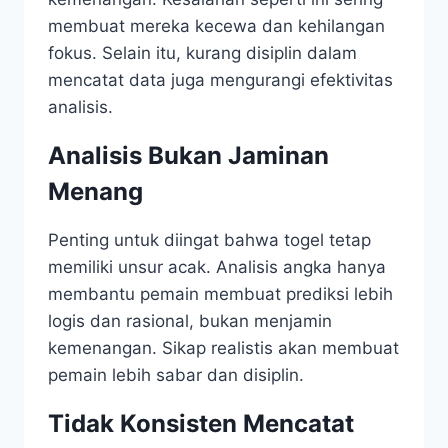
membuat mereka kecewa dan kehilangan
fokus. Selain itu, kurang disiplin dalam
mencatat data juga mengurangi efektivitas
analisis.
Analisis Bukan Jaminan
Menang
Penting untuk diingat bahwa togel tetap
memiliki unsur acak. Analisis angka hanya
membantu pemain membuat prediksi lebih
logis dan rasional, bukan menjamin
kemenangan. Sikap realistis akan membuat
pemain lebih sabar dan disiplin.
Tidak Konsisten Mencatat