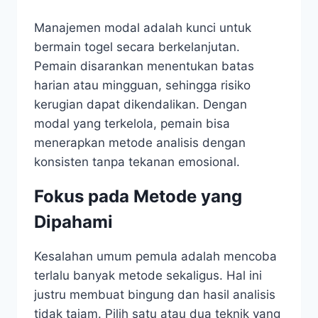
Manajemen modal adalah kunci untuk
bermain togel secara berkelanjutan.
Pemain disarankan menentukan batas
harian atau mingguan, sehingga risiko
kerugian dapat dikendalikan. Dengan
modal yang terkelola, pemain bisa
menerapkan metode analisis dengan
konsisten tanpa tekanan emosional.
Fokus pada Metode yang
Dipahami
Kesalahan umum pemula adalah mencoba
terlalu banyak metode sekaligus. Hal ini
justru membuat bingung dan hasil analisis
tidak tajam. Pilih satu atau dua teknik yang