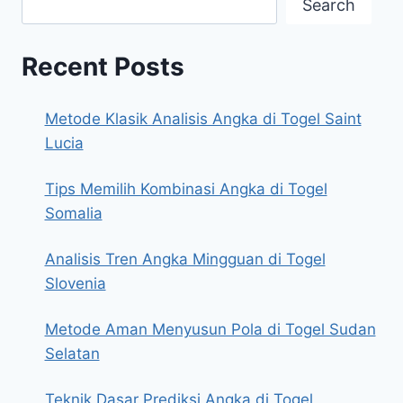
Search
Recent Posts
Metode Klasik Analisis Angka di Togel Saint
Lucia
Tips Memilih Kombinasi Angka di Togel
Somalia
Analisis Tren Angka Mingguan di Togel
Slovenia
Metode Aman Menyusun Pola di Togel Sudan
Selatan
Teknik Dasar Prediksi Angka di Togel