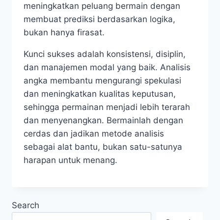
meningkatkan peluang bermain dengan
membuat prediksi berdasarkan logika,
bukan hanya firasat.
Kunci sukses adalah konsistensi, disiplin,
dan manajemen modal yang baik. Analisis
angka membantu mengurangi spekulasi
dan meningkatkan kualitas keputusan,
sehingga permainan menjadi lebih terarah
dan menyenangkan. Bermainlah dengan
cerdas dan jadikan metode analisis
sebagai alat bantu, bukan satu-satunya
harapan untuk menang.
Search