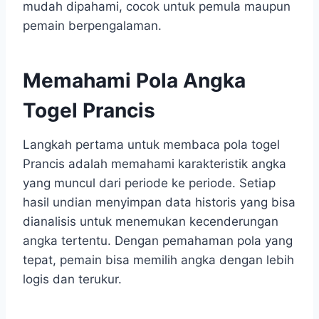
mudah dipahami, cocok untuk pemula maupun
pemain berpengalaman.
Memahami Pola Angka
Togel Prancis
Langkah pertama untuk membaca pola togel
Prancis adalah memahami karakteristik angka
yang muncul dari periode ke periode. Setiap
hasil undian menyimpan data historis yang bisa
dianalisis untuk menemukan kecenderungan
angka tertentu. Dengan pemahaman pola yang
tepat, pemain bisa memilih angka dengan lebih
logis dan terukur.