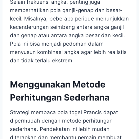
Selain frekuensi angka, penting juga
memperhatikan pola ganjil-genap dan besar-
kecil. Misalnya, beberapa periode menunjukkan
kecenderungan seimbang antara angka ganjil
dan genap atau antara angka besar dan kecil.
Pola ini bisa menjadi pedoman dalam
menyusun kombinasi angka agar lebih realistis
dan tidak terlalu ekstrem.
Menggunakan Metode
Perhitungan Sederhana
Strategi membaca pola togel Prancis dapat
dipermudah dengan metode perhitungan
sederhana. Pendekatan ini lebih mudah
diterapkan dan membantu pemain membuat