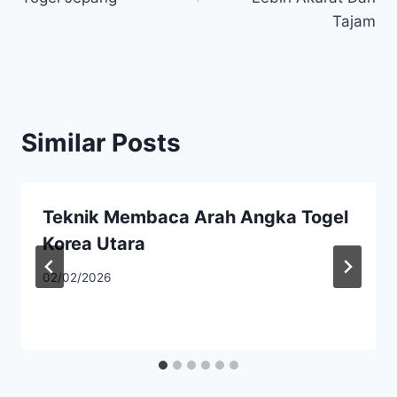
Tajam
Similar Posts
Teknik Membaca Arah Angka Togel
Korea Utara
02/02/2026