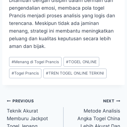
Ditambah dengan disiplin dalam bermain dan
pengendalian emosi, membaca pola togel
Prancis menjadi proses analisis yang logis dan
terencana. Meskipun tidak ada jaminan
menang, strategi ini membantu meningkatkan
peluang dan kualitas keputusan secara lebih
aman dan bijak.
Post
#
Menang di Togel Prancis
#
TOGEL ONLINE
Tags:
#
Togel Prancis
#
TREN TOGEL ONLINE TERKINI
Post
PREVIOUS
NEXT
Teknik Akurat
Metode Analisis
navigation
Memburu Jackpot
Angka Togel China
Togel Jepang
Lebih Akurat Dan