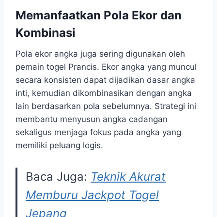
Memanfaatkan Pola Ekor dan
Kombinasi
Pola ekor angka juga sering digunakan oleh
pemain togel Prancis. Ekor angka yang muncul
secara konsisten dapat dijadikan dasar angka
inti, kemudian dikombinasikan dengan angka
lain berdasarkan pola sebelumnya. Strategi ini
membantu menyusun angka cadangan
sekaligus menjaga fokus pada angka yang
memiliki peluang logis.
Baca Juga:
Teknik Akurat
Memburu Jackpot Togel
Jepang