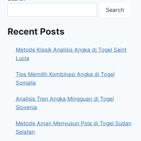
Search
Recent Posts
Metode Klasik Analisis Angka di Togel Saint
Lucia
Tips Memilih Kombinasi Angka di Togel
Somalia
Analisis Tren Angka Mingguan di Togel
Slovenia
Metode Aman Menyusun Pola di Togel Sudan
Selatan