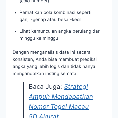
(cold number)
Perhatikan pola kombinasi seperti
ganjil-genap atau besar-kecil
Lihat kemunculan angka berulang dari
minggu ke minggu
Dengan menganalisis data ini secara
konsisten, Anda bisa membuat prediksi
angka yang lebih logis dan tidak hanya
mengandalkan insting semata.
Baca Juga:
Strategi
Ampuh Mendapatkan
Nomor Togel Macau
5D Akurat