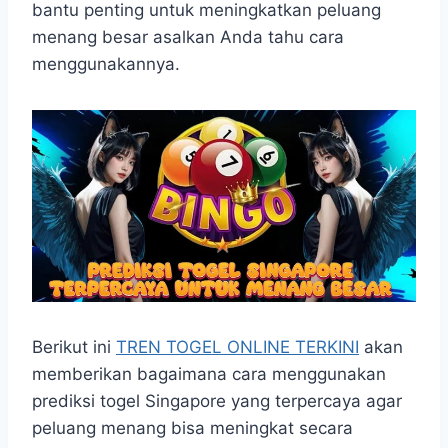
t
e
s
e
p
e
r
bantu penting untuk meningkatkan peluang
s
b
e
g
e
e
menang besar asalkan Anda tahu cara
A
o
n
r
menggunakannya.
p
o
g
a
p
k
e
m
r
Berikut ini
TREN TOGEL ONLINE TERKINI
akan
memberikan bagaimana cara menggunakan
prediksi togel Singapore yang terpercaya agar
peluang menang bisa meningkat secara