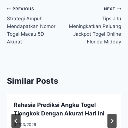
Post
PREVIOUS
NEXT
Strategi Ampuh
Tips Jitu
navigation
Mendapatkan Nomor
Meningkatkan Peluang
Togel Macau 5D
Jackpot Togel Online
Akurat
Florida Midday
Similar Posts
Rahasia Prediksi Angka Togel
Tiongkok Dengan Akurat Hari Ini
02/03/2026