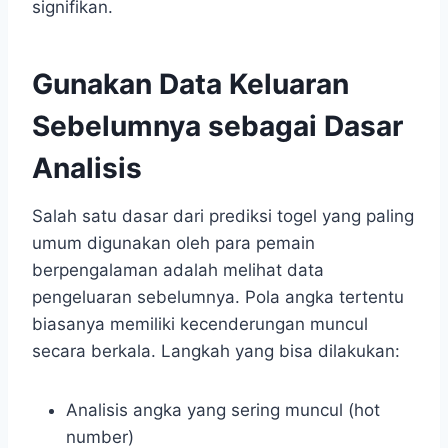
signifikan.
Gunakan Data Keluaran
Sebelumnya sebagai Dasar
Analisis
Salah satu dasar dari prediksi togel yang paling
umum digunakan oleh para pemain
berpengalaman adalah melihat data
pengeluaran sebelumnya. Pola angka tertentu
biasanya memiliki kecenderungan muncul
secara berkala. Langkah yang bisa dilakukan:
Analisis angka yang sering muncul (hot
number)