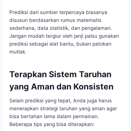
Prediksi dari sumber terpercaya biasanya
disusun berdasarkan rumus matematis
sederhana, data statistik, dan pengalaman.
Jangan mudah tergiur oleh janji palsu gunakan
prediksi sebagai alat bantu, bukan patokan
mutlak.
Terapkan Sistem Taruhan
yang Aman dan Konsisten
Selain prediksi yang tepat, Anda juga harus
menerapkan strategi taruhan yang aman agar
bisa bertahan lama dalam permainan.
Beberapa tips yang bisa diterapkan: