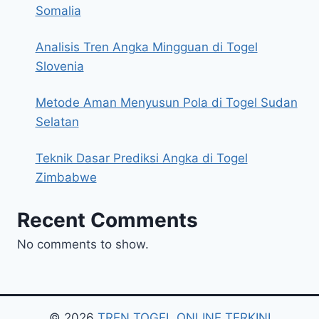
Somalia
Analisis Tren Angka Mingguan di Togel
Slovenia
Metode Aman Menyusun Pola di Togel Sudan
Selatan
Teknik Dasar Prediksi Angka di Togel
Zimbabwe
Recent Comments
No comments to show.
© 2026
TREN TOGEL ONLINE TERKINI