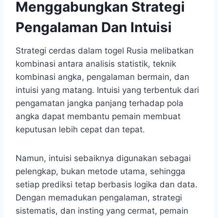
Menggabungkan Strategi
Pengalaman Dan Intuisi
Strategi cerdas dalam togel Rusia melibatkan
kombinasi antara analisis statistik, teknik
kombinasi angka, pengalaman bermain, dan
intuisi yang matang. Intuisi yang terbentuk dari
pengamatan jangka panjang terhadap pola
angka dapat membantu pemain membuat
keputusan lebih cepat dan tepat.
Namun, intuisi sebaiknya digunakan sebagai
pelengkap, bukan metode utama, sehingga
setiap prediksi tetap berbasis logika dan data.
Dengan memadukan pengalaman, strategi
sistematis, dan insting yang cermat, pemain