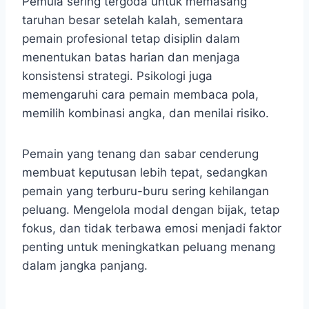
Pemula sering tergoda untuk memasang
taruhan besar setelah kalah, sementara
pemain profesional tetap disiplin dalam
menentukan batas harian dan menjaga
konsistensi strategi. Psikologi juga
memengaruhi cara pemain membaca pola,
memilih kombinasi angka, dan menilai risiko.
Pemain yang tenang dan sabar cenderung
membuat keputusan lebih tepat, sedangkan
pemain yang terburu-buru sering kehilangan
peluang. Mengelola modal dengan bijak, tetap
fokus, dan tidak terbawa emosi menjadi faktor
penting untuk meningkatkan peluang menang
dalam jangka panjang.