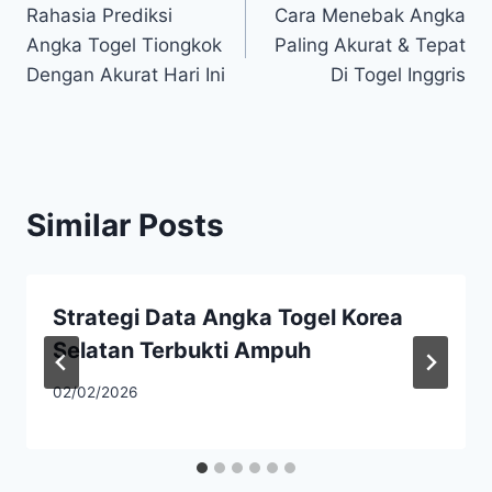
Rahasia Prediksi
Cara Menebak Angka
navigation
Angka Togel Tiongkok
Paling Akurat & Tepat
Dengan Akurat Hari Ini
Di Togel Inggris
Similar Posts
Strategi Data Angka Togel Korea
Selatan Terbukti Ampuh
02/02/2026