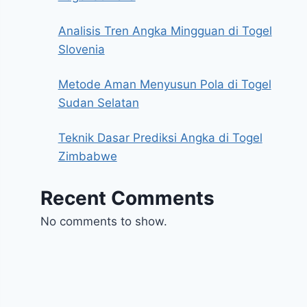
Analisis Tren Angka Mingguan di Togel
Slovenia
Metode Aman Menyusun Pola di Togel
Sudan Selatan
Teknik Dasar Prediksi Angka di Togel
Zimbabwe
Recent Comments
No comments to show.