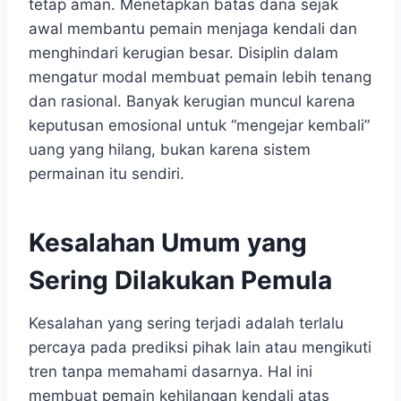
tetap aman. Menetapkan batas dana sejak
awal membantu pemain menjaga kendali dan
menghindari kerugian besar. Disiplin dalam
mengatur modal membuat pemain lebih tenang
dan rasional. Banyak kerugian muncul karena
keputusan emosional untuk “mengejar kembali”
uang yang hilang, bukan karena sistem
permainan itu sendiri.
Kesalahan Umum yang
Sering Dilakukan Pemula
Kesalahan yang sering terjadi adalah terlalu
percaya pada prediksi pihak lain atau mengikuti
tren tanpa memahami dasarnya. Hal ini
membuat pemain kehilangan kendali atas