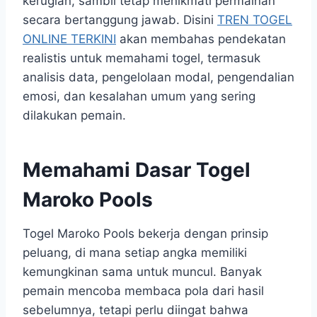
kerugian, sambil tetap menikmati permainan
secara bertanggung jawab. Disini
TREN TOGEL
ONLINE TERKINI
akan membahas pendekatan
realistis untuk memahami togel, termasuk
analisis data, pengelolaan modal, pengendalian
emosi, dan kesalahan umum yang sering
dilakukan pemain.
Memahami Dasar Togel
Maroko Pools
Togel Maroko Pools bekerja dengan prinsip
peluang, di mana setiap angka memiliki
kemungkinan sama untuk muncul. Banyak
pemain mencoba membaca pola dari hasil
sebelumnya, tetapi perlu diingat bahwa