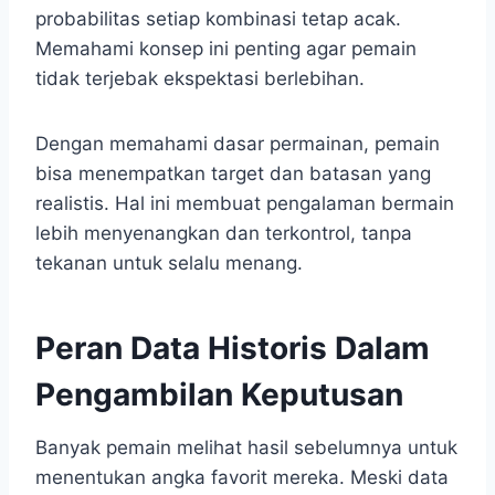
probabilitas setiap kombinasi tetap acak.
Memahami konsep ini penting agar pemain
tidak terjebak ekspektasi berlebihan.
Dengan memahami dasar permainan, pemain
bisa menempatkan target dan batasan yang
realistis. Hal ini membuat pengalaman bermain
lebih menyenangkan dan terkontrol, tanpa
tekanan untuk selalu menang.
Peran Data Historis Dalam
Pengambilan Keputusan
Banyak pemain melihat hasil sebelumnya untuk
menentukan angka favorit mereka. Meski data