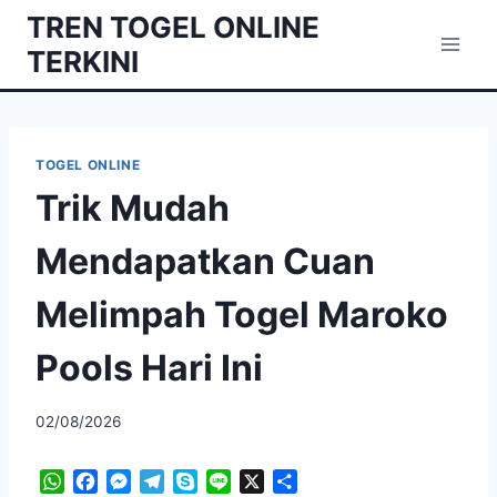
Skip
TREN TOGEL ONLINE
to
TERKINI
content
TOGEL ONLINE
Trik Mudah
Mendapatkan Cuan
Melimpah Togel Maroko
Pools Hari Ini
02/08/2026
W
F
M
T
S
L
X
S