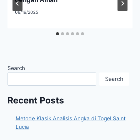
dengan Aman
08/19/2025
Search
Search
Recent Posts
Metode Klasik Analisis Angka di Togel Saint
Lucia