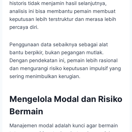
historis tidak menjamin hasil selanjutnya,
analisis ini bisa membantu pemain membuat
keputusan lebih terstruktur dan merasa lebih
percaya diri.
Penggunaan data sebaiknya sebagai alat
bantu berpikir, bukan pegangan mutlak.
Dengan pendekatan ini, pemain lebih rasional
dan mengurangi risiko keputusan impulsif yang
sering menimbulkan kerugian.
Mengelola Modal dan Risiko
Bermain
Manajemen modal adalah kunci agar bermain