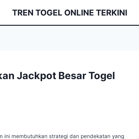
TREN TOGEL ONLINE TERKINI
an Jackpot Besar Togel
lam ini membutuhkan strategi dan pendekatan yang