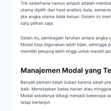
Trik sederhana namun ampuh adalah membeda
utama dipilih dari hasil analisis data, semen
jika angka utama tidak keluar. Sistem ini me
satu pilihan saja.
Selain itu, pembagian taruhan antara angka 
Modal bisa digunakan lebih bijak, sehingga 
memiliki peluang lebih tinggi untuk meraih ja
Manajemen Modal yang Te
Banyak pemain kalah bukan karena salah pre
baik. Menetapkan batas harian atau minggu
Modal sebaiknya dibagi menjadi beberapa ses
tetap berlanjut.