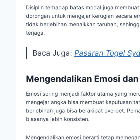
Disiplin terhadap batas modal juga membuat 
dorongan untuk mengejar kerugian secara em
tidak berlebihan menaikkan taruhan, sehingg
terjaga.
Baca Juga:
Pasaran Togel Syd
Mengendalikan Emosi dan 
Emosi sering menjadi faktor utama yang mer
mengejar angka bisa membuat keputusan taruh
berlebihan juga bisa berakibat overbet. Pem
biasanya lebih konsisten.
Mengendalikan emosi berarti tetap memegan