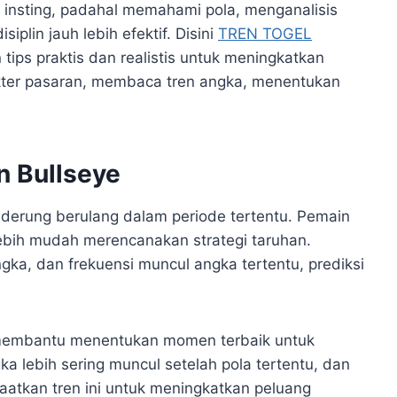
insting, padahal memahami pola, menganalisis
iplin jauh lebih efektif. Disini
TREN TOGEL
ps praktis dan realistis untuk meningkatkan
kter pasaran, membaca tren angka, menentukan
n Bullseye
enderung berulang dalam periode tertentu. Pemain
ebih mudah merencanakan strategi taruhan.
ka, dan frekuensi muncul angka tertentu, prediksi
a membantu menentukan momen terbaik untuk
 lebih sering muncul setelah pola tertentu, dan
aatkan tren ini untuk meningkatkan peluang