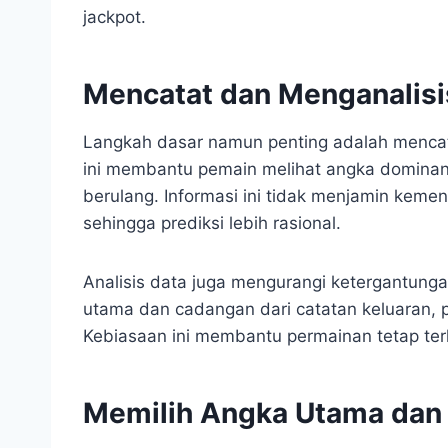
jackpot.
Mencatat dan Menganalisi
Langkah dasar namun penting adalah mencatat
ini membantu pemain melihat angka dominan,
berulang. Informasi ini tidak menjamin kem
sehingga prediksi lebih rasional.
Analisis data juga mengurangi ketergantung
utama dan cadangan dari catatan keluaran, p
Kebiasaan ini membantu permainan tetap ter
Memilih Angka Utama dan 