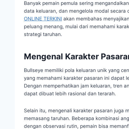
Banyak pemain pemula sering mengandalkan 
data keluaran, dan mengelola modal secara dis
ONLINE TERKINI
akan membahas menyajikan ti
peluang menang, mulai dari memahami kara
strategi taruhan.
Mengenal Karakter Pasara
Bullseye memiliki pola keluaran unik yang c
yang memahami karakter pasaran ini dapat l
Dengan memperhatikan jam keluaran, tren ang
dapat dibuat lebih rasional dan terarah.
Selain itu, mengenali karakter pasaran jug
memasang taruhan. Beberapa kombinasi angka
dengan observasi rutin, pemain bisa memanf