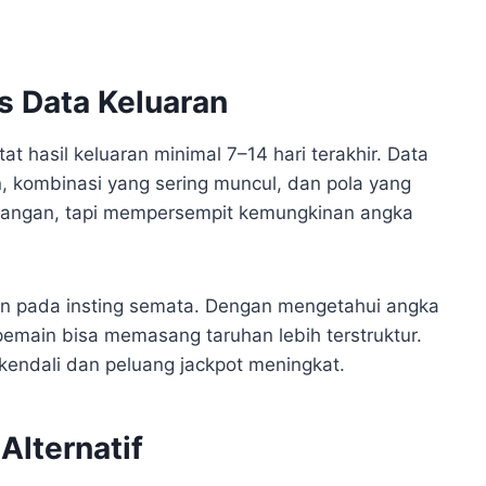
s Data Keluaran
 hasil keluaran minimal 7–14 hari terakhir. Data
 kombinasi yang sering muncul, dan pola yang
enangan, tapi mempersempit kemungkinan angka
an pada insting semata. Dengan mengetahui angka
emain bisa memasang taruhan lebih terstruktur.
kendali dan peluang jackpot meningkat.
Alternatif