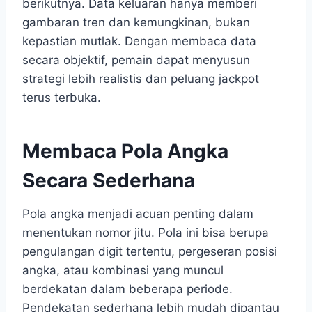
berikutnya. Data keluaran hanya memberi
gambaran tren dan kemungkinan, bukan
kepastian mutlak. Dengan membaca data
secara objektif, pemain dapat menyusun
strategi lebih realistis dan peluang jackpot
terus terbuka.
Membaca Pola Angka
Secara Sederhana
Pola angka menjadi acuan penting dalam
menentukan nomor jitu. Pola ini bisa berupa
pengulangan digit tertentu, pergeseran posisi
angka, atau kombinasi yang muncul
berdekatan dalam beberapa periode.
Pendekatan sederhana lebih mudah dipantau