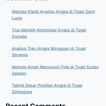
Metode Klasik Analisis Angka di Togel Saint
Lucia
Tips Memilih Kombinasi Angka di Togel
Somalia
Analisis Tren Angka Mingguan di Togel
Slovenia
Metode Aman Menyusun Pola di Togel Sudan
Selatan
Teknik Dasar Prediksi Angka di Togel
Zimbabwe