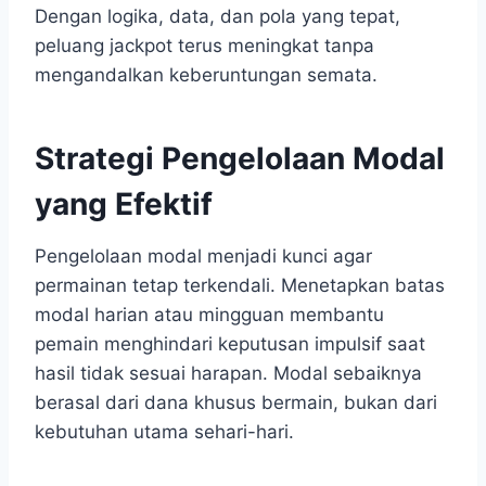
Dengan logika, data, dan pola yang tepat,
peluang jackpot terus meningkat tanpa
mengandalkan keberuntungan semata.
Strategi Pengelolaan Modal
yang Efektif
Pengelolaan modal menjadi kunci agar
permainan tetap terkendali. Menetapkan batas
modal harian atau mingguan membantu
pemain menghindari keputusan impulsif saat
hasil tidak sesuai harapan. Modal sebaiknya
berasal dari dana khusus bermain, bukan dari
kebutuhan utama sehari-hari.