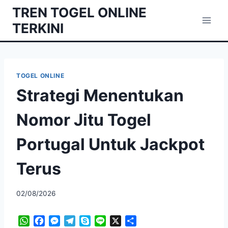
Skip
TREN TOGEL ONLINE
to
TERKINI
content
TOGEL ONLINE
Strategi Menentukan
Nomor Jitu Togel
Portugal Untuk Jackpot
Terus
02/08/2026
W
F
M
T
S
L
X
S