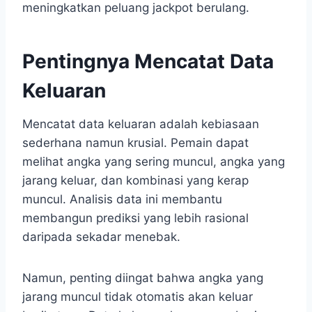
meningkatkan peluang jackpot berulang.
Pentingnya Mencatat Data
Keluaran
Mencatat data keluaran adalah kebiasaan
sederhana namun krusial. Pemain dapat
melihat angka yang sering muncul, angka yang
jarang keluar, dan kombinasi yang kerap
muncul. Analisis data ini membantu
membangun prediksi yang lebih rasional
daripada sekadar menebak.
Namun, penting diingat bahwa angka yang
jarang muncul tidak otomatis akan keluar