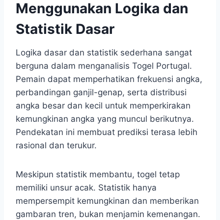
Menggunakan Logika dan
Statistik Dasar
Logika dasar dan statistik sederhana sangat
berguna dalam menganalisis Togel Portugal.
Pemain dapat memperhatikan frekuensi angka,
perbandingan ganjil-genap, serta distribusi
angka besar dan kecil untuk memperkirakan
kemungkinan angka yang muncul berikutnya.
Pendekatan ini membuat prediksi terasa lebih
rasional dan terukur.
Meskipun statistik membantu, togel tetap
memiliki unsur acak. Statistik hanya
mempersempit kemungkinan dan memberikan
gambaran tren, bukan menjamin kemenangan.