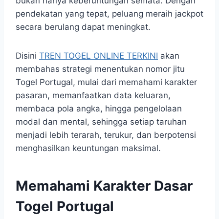
bukan hanya keberuntungan semata. Dengan
pendekatan yang tepat, peluang meraih jackpot
secara berulang dapat meningkat.
Disini
TREN TOGEL ONLINE TERKINI
akan
membahas strategi menentukan nomor jitu
Togel Portugal, mulai dari memahami karakter
pasaran, memanfaatkan data keluaran,
membaca pola angka, hingga pengelolaan
modal dan mental, sehingga setiap taruhan
menjadi lebih terarah, terukur, dan berpotensi
menghasilkan keuntungan maksimal.
Memahami Karakter Dasar
Togel Portugal