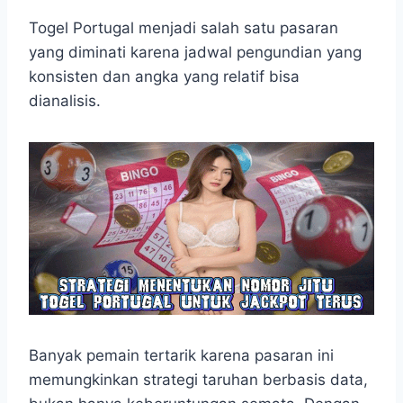
h
a
e
e
k
i
h
a
c
s
l
y
n
a
Togel Portugal menjadi salah satu pasaran
t
e
s
e
p
e
r
yang diminati karena jadwal pengundian yang
s
b
e
g
e
e
konsisten dan angka yang relatif bisa
A
o
n
r
dianalisis.
p
o
g
a
p
k
e
m
r
Banyak pemain tertarik karena pasaran ini
memungkinkan strategi taruhan berbasis data,