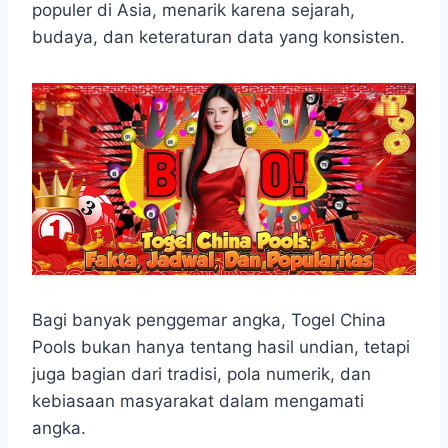
t
e
s
e
p
e
r
populer di Asia, menarik karena sejarah,
s
b
e
g
e
e
budaya, dan keteraturan data yang konsisten.
A
o
n
r
p
o
g
a
p
k
e
m
r
Bagi banyak penggemar angka, Togel China
Pools bukan hanya tentang hasil undian, tetapi
juga bagian dari tradisi, pola numerik, dan
kebiasaan masyarakat dalam mengamati
angka.