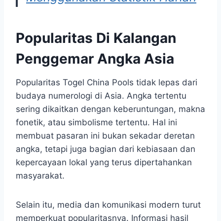
Popularitas Di Kalangan
Penggemar Angka Asia
Popularitas Togel China Pools tidak lepas dari
budaya numerologi di Asia. Angka tertentu
sering dikaitkan dengan keberuntungan, makna
fonetik, atau simbolisme tertentu. Hal ini
membuat pasaran ini bukan sekadar deretan
angka, tetapi juga bagian dari kebiasaan dan
kepercayaan lokal yang terus dipertahankan
masyarakat.
Selain itu, media dan komunikasi modern turut
memperkuat popularitasnya. Informasi hasil