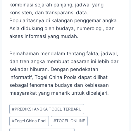
kombinasi sejarah panjang, jadwal yang
konsisten, dan transparansi data.
Popularitasnya di kalangan penggemar angka
Asia didukung oleh budaya, numerologi, dan
akses informasi yang mudah.
Pemahaman mendalam tentang fakta, jadwal,
dan tren angka membuat pasaran ini lebih dari
sekadar hiburan. Dengan pendekatan
informatif, Togel China Pools dapat dilihat
sebagai fenomena budaya dan kebiasaan
masyarakat yang menarik untuk dipelajari.
Post
#
PREDIKSI ANGKA TOGEL TERBARU
Tags:
#
Togel China Pool
#
TOGEL ONLINE