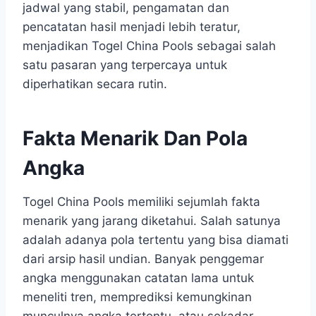
jadwal yang stabil, pengamatan dan
pencatatan hasil menjadi lebih teratur,
menjadikan Togel China Pools sebagai salah
satu pasaran yang terpercaya untuk
diperhatikan secara rutin.
Fakta Menarik Dan Pola
Angka
Togel China Pools memiliki sejumlah fakta
menarik yang jarang diketahui. Salah satunya
adalah adanya pola tertentu yang bisa diamati
dari arsip hasil undian. Banyak penggemar
angka menggunakan catatan lama untuk
meneliti tren, memprediksi kemungkinan