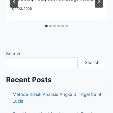
02/03/2026
Search
Search
Recent Posts
Metode Klasik Analisis Angka di Togel Saint
Lucia