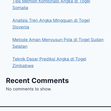
Tips Memilih Kombinasi Angka di Togel
Somalia
Analisis Tren Angka Mingguan di Togel
Slovenia
Metode Aman Menyusun Pola di Togel Sudan
Selatan
Teknik Dasar Prediksi Angka di Togel
Zimbabwe
Recent Comments
No comments to show.