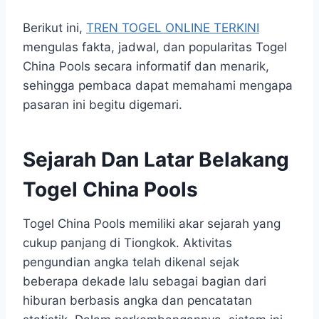
Berikut ini,
TREN TOGEL ONLINE TERKINI
mengulas fakta, jadwal, dan popularitas Togel
China Pools secara informatif dan menarik,
sehingga pembaca dapat memahami mengapa
pasaran ini begitu digemari.
Sejarah Dan Latar Belakang
Togel China Pools
Togel China Pools memiliki akar sejarah yang
cukup panjang di Tiongkok. Aktivitas
pengundian angka telah dikenal sejak
beberapa dekade lalu sebagai bagian dari
hiburan berbasis angka dan pencatatan