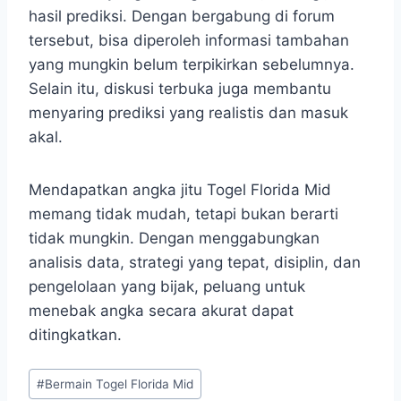
hasil prediksi. Dengan bergabung di forum
tersebut, bisa diperoleh informasi tambahan
yang mungkin belum terpikirkan sebelumnya.
Selain itu, diskusi terbuka juga membantu
menyaring prediksi yang realistis dan masuk
akal.
Mendapatkan angka jitu Togel Florida Mid
memang tidak mudah, tetapi bukan berarti
tidak mungkin. Dengan menggabungkan
analisis data, strategi yang tepat, disiplin, dan
pengelolaan yang bijak, peluang untuk
menebak angka secara akurat dapat
ditingkatkan.
Post
#
Bermain Togel Florida Mid
Tags: