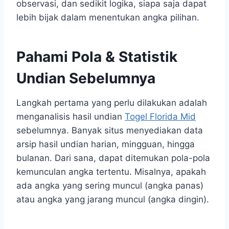
observasi, dan sedikit logika, siapa saja dapat
lebih bijak dalam menentukan angka pilihan.
Pahami Pola & Statistik
Undian Sebelumnya
Langkah pertama yang perlu dilakukan adalah
menganalisis hasil undian
Togel Florida Mid
sebelumnya. Banyak situs menyediakan data
arsip hasil undian harian, mingguan, hingga
bulanan. Dari sana, dapat ditemukan pola-pola
kemunculan angka tertentu. Misalnya, apakah
ada angka yang sering muncul (angka panas)
atau angka yang jarang muncul (angka dingin).