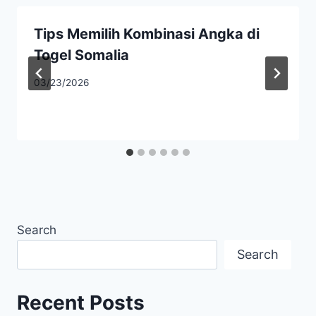
Tips Memilih Kombinasi Angka di
Togel Somalia
03/23/2026
Search
Search
Recent Posts