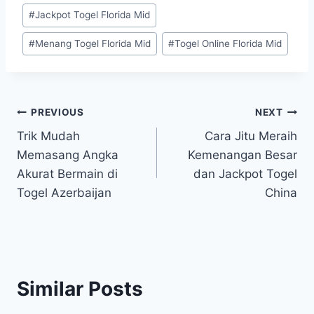
#
Jackpot Togel Florida Mid
#
Menang Togel Florida Mid
#
Togel Online Florida Mid
Post
PREVIOUS
NEXT
Trik Mudah
Cara Jitu Meraih
navigation
Memasang Angka
Kemenangan Besar
Akurat Bermain di
dan Jackpot Togel
Togel Azerbaijan
China
Similar Posts