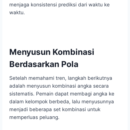
menjaga konsistensi prediksi dari waktu ke
waktu.
Menyusun Kombinasi
Berdasarkan Pola
Setelah memahami tren, langkah berikutnya
adalah menyusun kombinasi angka secara
sistematis. Pemain dapat membagi angka ke
dalam kelompok berbeda, lalu menyusunnya
menjadi beberapa set kombinasi untuk
memperluas peluang.