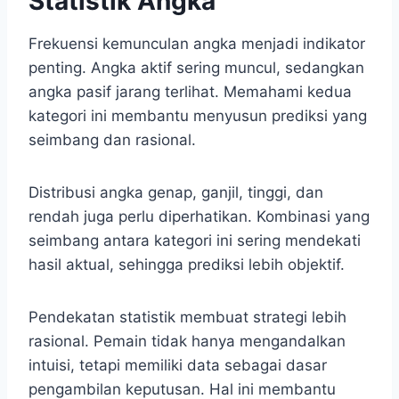
Statistik Angka
Frekuensi kemunculan angka menjadi indikator
penting. Angka aktif sering muncul, sedangkan
angka pasif jarang terlihat. Memahami kedua
kategori ini membantu menyusun prediksi yang
seimbang dan rasional.
Distribusi angka genap, ganjil, tinggi, dan
rendah juga perlu diperhatikan. Kombinasi yang
seimbang antara kategori ini sering mendekati
hasil aktual, sehingga prediksi lebih objektif.
Pendekatan statistik membuat strategi lebih
rasional. Pemain tidak hanya mengandalkan
intuisi, tetapi memiliki data sebagai dasar
pengambilan keputusan. Hal ini membantu