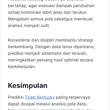
bertahap, agar evaluasi dampak perubahan
setiap kombinasi lebih jelas dan terukur.
Mengubah semua pola sekaligus membuat
analisis menjadi sulit.
Konsistensi dan disiplin membantu strategi
berkembang. Dengan data terus diperbarui,
prediksi menjadi sistematis dan terarah,
meningkatkan peluang hasil optimal secara
berkelanjutan.
Kesimpulan
Prediksi
Togel Kentucky
paling terpercaya
dapat dicapai melalui analisis pola data,