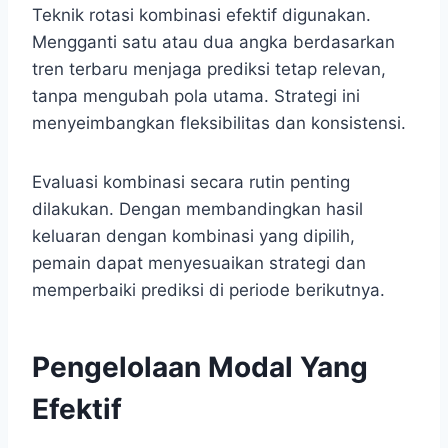
Teknik rotasi kombinasi efektif digunakan.
Mengganti satu atau dua angka berdasarkan
tren terbaru menjaga prediksi tetap relevan,
tanpa mengubah pola utama. Strategi ini
menyeimbangkan fleksibilitas dan konsistensi.
Evaluasi kombinasi secara rutin penting
dilakukan. Dengan membandingkan hasil
keluaran dengan kombinasi yang dipilih,
pemain dapat menyesuaikan strategi dan
memperbaiki prediksi di periode berikutnya.
Pengelolaan Modal Yang
Efektif