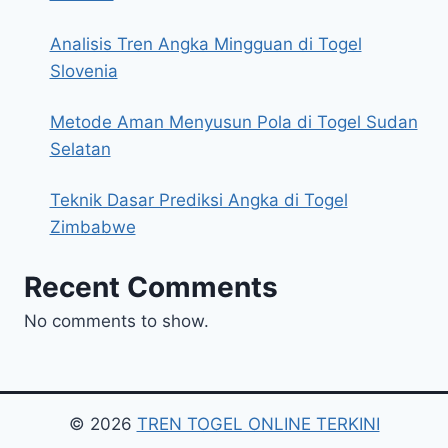
Analisis Tren Angka Mingguan di Togel
Slovenia
Metode Aman Menyusun Pola di Togel Sudan
Selatan
Teknik Dasar Prediksi Angka di Togel
Zimbabwe
Recent Comments
No comments to show.
© 2026
TREN TOGEL ONLINE TERKINI