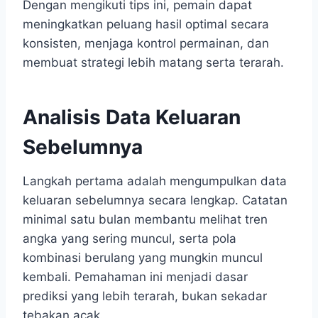
Dengan mengikuti tips ini, pemain dapat
meningkatkan peluang hasil optimal secara
konsisten, menjaga kontrol permainan, dan
membuat strategi lebih matang serta terarah.
Analisis Data Keluaran
Sebelumnya
Langkah pertama adalah mengumpulkan data
keluaran sebelumnya secara lengkap. Catatan
minimal satu bulan membantu melihat tren
angka yang sering muncul, serta pola
kombinasi berulang yang mungkin muncul
kembali. Pemahaman ini menjadi dasar
prediksi yang lebih terarah, bukan sekadar
tebakan acak.