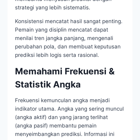
strategi yang lebih sistematis.
Konsistensi mencatat hasil sangat penting.
Pemain yang disiplin mencatat dapat
menilai tren jangka panjang, mengenali
perubahan pola, dan membuat keputusan
prediksi lebih logis serta rasional.
Memahami Frekuensi &
Statistik Angka
Frekuensi kemunculan angka menjadi
indikator utama. Angka yang sering muncul
(angka aktif) dan yang jarang terlihat
(angka pasif) membantu pemain
menyeimbangkan prediksi. Informasi ini