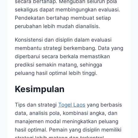
secara bertahap. Mengubah seluruh pola
sekaligus dapat membingungkan evaluasi.
Pendekatan bertahap membuat setiap
perubahan lebih mudah dianalisis.
Konsistensi dan disiplin dalam evaluasi
membantu strategi berkembang. Data yang
diperbarui secara berkala memastikan
prediksi semakin matang, sehingga
peluang hasil optimal lebih tinggi.
Kesimpulan
Tips dan strategi
Togel Laos
yang berbasis
data, analisis pola, kombinasi angka, dan
manajemen modal meningkatkan peluang
hasil optimal. Pemain yang disiplin memiliki