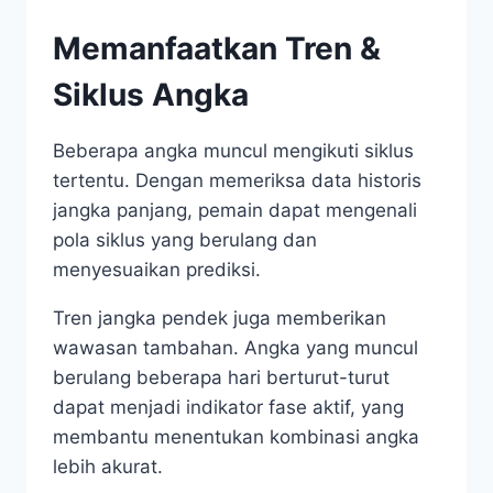
Memanfaatkan Tren &
Siklus Angka
Beberapa angka muncul mengikuti siklus
tertentu. Dengan memeriksa data historis
jangka panjang, pemain dapat mengenali
pola siklus yang berulang dan
menyesuaikan prediksi.
Tren jangka pendek juga memberikan
wawasan tambahan. Angka yang muncul
berulang beberapa hari berturut-turut
dapat menjadi indikator fase aktif, yang
membantu menentukan kombinasi angka
lebih akurat.