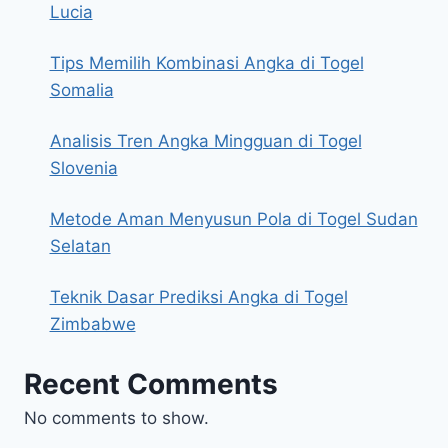
Lucia
Tips Memilih Kombinasi Angka di Togel
Somalia
Analisis Tren Angka Mingguan di Togel
Slovenia
Metode Aman Menyusun Pola di Togel Sudan
Selatan
Teknik Dasar Prediksi Angka di Togel
Zimbabwe
Recent Comments
No comments to show.