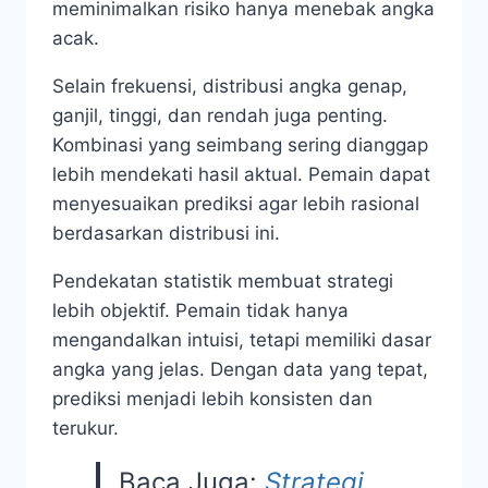
meminimalkan risiko hanya menebak angka
acak.
Selain frekuensi, distribusi angka genap,
ganjil, tinggi, dan rendah juga penting.
Kombinasi yang seimbang sering dianggap
lebih mendekati hasil aktual. Pemain dapat
menyesuaikan prediksi agar lebih rasional
berdasarkan distribusi ini.
Pendekatan statistik membuat strategi
lebih objektif. Pemain tidak hanya
mengandalkan intuisi, tetapi memiliki dasar
angka yang jelas. Dengan data yang tepat,
prediksi menjadi lebih konsisten dan
terukur.
Baca Juga:
Strategi