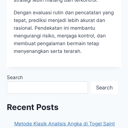
strategi lebih matang dan terkontrol.
Dengan evaluasi rutin dan pencatatan yang
tepat, prediksi menjadi lebih akurat dan
rasional. Pendekatan ini membantu
mengurangi risiko, menjaga kontrol, dan
membuat pengalaman bermain tetap
menyenangkan serta terarah.
Search
Search
Recent Posts
Metode Klasik Analisis Angka di Togel Saint