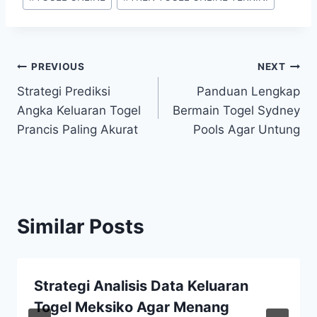
Post
PREVIOUS
NEXT
Strategi Prediksi
Panduan Lengkap
navigation
Angka Keluaran Togel
Bermain Togel Sydney
Prancis Paling Akurat
Pools Agar Untung
Similar Posts
Strategi Analisis Data Keluaran
Togel Meksiko Agar Menang