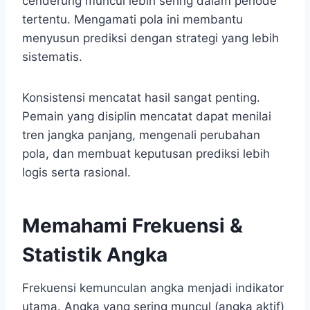
cenderung muncul lebih sering dalam periode
tertentu. Mengamati pola ini membantu
menyusun prediksi dengan strategi yang lebih
sistematis.
Konsistensi mencatat hasil sangat penting.
Pemain yang disiplin mencatat dapat menilai
tren jangka panjang, mengenali perubahan
pola, dan membuat keputusan prediksi lebih
logis serta rasional.
Memahami Frekuensi &
Statistik Angka
Frekuensi kemunculan angka menjadi indikator
utama. Angka yang sering muncul (angka aktif)