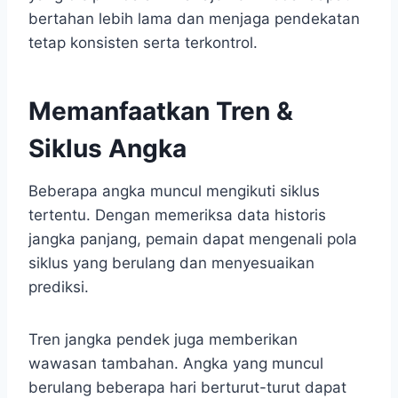
bertahan lebih lama dan menjaga pendekatan
tetap konsisten serta terkontrol.
Memanfaatkan Tren &
Siklus Angka
Beberapa angka muncul mengikuti siklus
tertentu. Dengan memeriksa data historis
jangka panjang, pemain dapat mengenali pola
siklus yang berulang dan menyesuaikan
prediksi.
Tren jangka pendek juga memberikan
wawasan tambahan. Angka yang muncul
berulang beberapa hari berturut-turut dapat