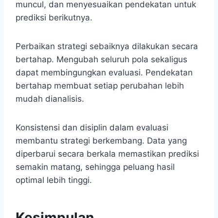
muncul, dan menyesuaikan pendekatan untuk
prediksi berikutnya.
Perbaikan strategi sebaiknya dilakukan secara
bertahap. Mengubah seluruh pola sekaligus
dapat membingungkan evaluasi. Pendekatan
bertahap membuat setiap perubahan lebih
mudah dianalisis.
Konsistensi dan disiplin dalam evaluasi
membantu strategi berkembang. Data yang
diperbarui secara berkala memastikan prediksi
semakin matang, sehingga peluang hasil
optimal lebih tinggi.
Kesimpulan