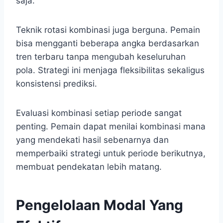
saja.
Teknik rotasi kombinasi juga berguna. Pemain
bisa mengganti beberapa angka berdasarkan
tren terbaru tanpa mengubah keseluruhan
pola. Strategi ini menjaga fleksibilitas sekaligus
konsistensi prediksi.
Evaluasi kombinasi setiap periode sangat
penting. Pemain dapat menilai kombinasi mana
yang mendekati hasil sebenarnya dan
memperbaiki strategi untuk periode berikutnya,
membuat pendekatan lebih matang.
Pengelolaan Modal Yang