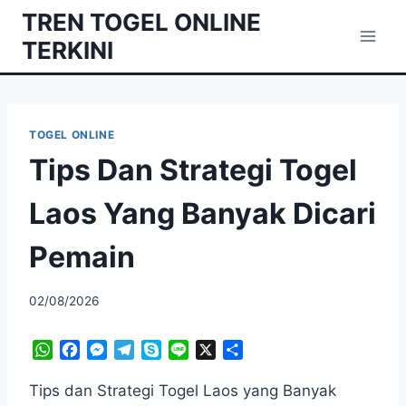
Skip
TREN TOGEL ONLINE
to
TERKINI
content
TOGEL ONLINE
Tips Dan Strategi Togel
Laos Yang Banyak Dicari
Pemain
02/08/2026
W
F
M
T
S
L
X
S
h
a
e
e
k
i
h
a
c
s
l
y
n
a
Tips dan Strategi Togel Laos yang Banyak