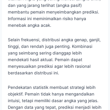
dan yang jarang terlihat (angka pasif)
membantu pemain menyeimbangkan prediksi.
Informasi ini meminimalkan risiko hanya
menebak angka acak.
Selain frekuensi, distribusi angka genap, ganjil,
tinggi, dan rendah juga penting. Kombinasi
yang seimbang sering dianggap lebih
mendekati hasil aktual. Pemain dapat
menyesuaikan prediksi agar lebih rasional
berdasarkan distribusi ini.
Pendekatan statistik membuat strategi lebih
objektif. Pemain tidak hanya mengandalkan
intuisi, tetapi memiliki dasar angka yang jelas.
Dengan data yang tepat, prediksi menjadi lebih