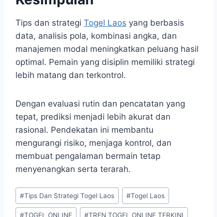
Tips dan strategi
Togel Laos
yang berbasis
data, analisis pola, kombinasi angka, dan
manajemen modal meningkatkan peluang hasil
optimal. Pemain yang disiplin memiliki strategi
lebih matang dan terkontrol.
Dengan evaluasi rutin dan pencatatan yang
tepat, prediksi menjadi lebih akurat dan
rasional. Pendekatan ini membantu
mengurangi risiko, menjaga kontrol, dan
membuat pengalaman bermain tetap
menyenangkan serta terarah.
Post
#
Tips Dan Strategi Togel Laos
#
Togel Laos
Tags:
#
TOGEL ONLINE
#
TREN TOGEL ONLINE TERKINI