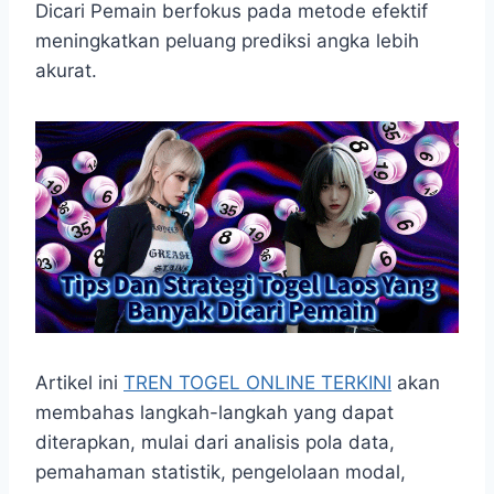
t
e
s
e
p
e
r
Dicari Pemain berfokus pada metode efektif
s
b
e
g
e
e
meningkatkan peluang prediksi angka lebih
A
o
n
r
akurat.
p
o
g
a
p
k
e
m
r
Artikel ini
TREN TOGEL ONLINE TERKINI
akan
membahas langkah-langkah yang dapat
diterapkan, mulai dari analisis pola data,
pemahaman statistik, pengelolaan modal,