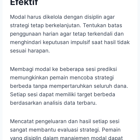
Efektif
Modal harus dikelola dengan disiplin agar
strategi tetap berkelanjutan. Tentukan batas
penggunaan harian agar tetap terkendali dan
menghindari keputusan impulsif saat hasil tidak
sesuai harapan.
Membagi modal ke beberapa sesi prediksi
memungkinkan pemain mencoba strategi
berbeda tanpa mempertaruhkan seluruh dana.
Setiap sesi dapat memiliki target berbeda
berdasarkan analisis data terbaru.
Mencatat pengeluaran dan hasil setiap sesi
sangat membantu evaluasi strategi. Pemain
yang disiplin dalam manajemen modal dapat