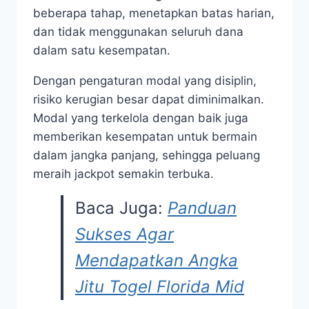
beberapa tahap, menetapkan batas harian,
dan tidak menggunakan seluruh dana
dalam satu kesempatan.
Dengan pengaturan modal yang disiplin,
risiko kerugian besar dapat diminimalkan.
Modal yang terkelola dengan baik juga
memberikan kesempatan untuk bermain
dalam jangka panjang, sehingga peluang
meraih jackpot semakin terbuka.
Baca Juga:
Panduan
Sukses Agar
Mendapatkan Angka
Jitu Togel Florida Mid