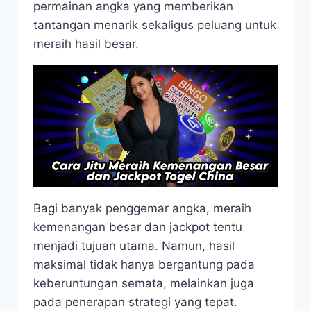
permainan angka yang memberikan
tantangan menarik sekaligus peluang untuk
meraih hasil besar.
Bagi banyak penggemar angka, meraih
kemenangan besar dan jackpot tentu
menjadi tujuan utama. Namun, hasil
maksimal tidak hanya bergantung pada
keberuntungan semata, melainkan juga
pada penerapan strategi yang tepat.