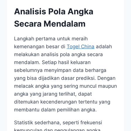
Analisis Pola Angka
Secara Mendalam
Langkah pertama untuk meraih
kemenangan besar di
Togel China
adalah
melakukan analisis pola angka secara
mendalam. Setiap hasil keluaran
sebelumnya menyimpan data berharga
yang bisa dijadikan dasar prediksi. Dengan
melacak angka yang sering muncul maupun
angka yang jarang terlihat, dapat
ditemukan kecenderungan tertentu yang
membantu dalam pemilihan angka.
Statistik sederhana, seperti frekuensi
kemunculan dan pengulangan angka,