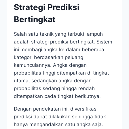
Strategi Prediksi
Bertingkat
Salah satu teknik yang terbukti ampuh
adalah strategi prediksi bertingkat. Sistem
ini membagi angka ke dalam beberapa
kategori berdasarkan peluang
kemunculannya. Angka dengan
probabilitas tinggi ditempatkan di tingkat
utama, sedangkan angka dengan
probabilitas sedang hingga rendah
ditempatkan pada tingkat berikutnya.
Dengan pendekatan ini, diversifikasi
prediksi dapat dilakukan sehingga tidak
hanya mengandalkan satu angka saja.