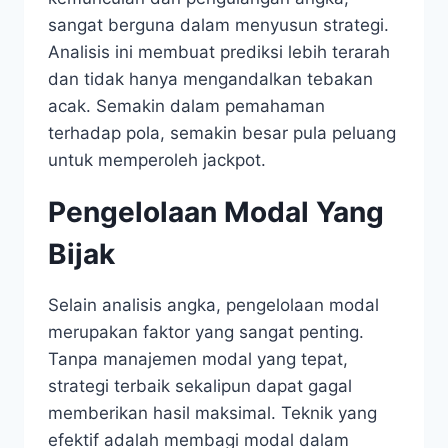
sangat berguna dalam menyusun strategi.
Analisis ini membuat prediksi lebih terarah
dan tidak hanya mengandalkan tebakan
acak. Semakin dalam pemahaman
terhadap pola, semakin besar pula peluang
untuk memperoleh jackpot.
Pengelolaan Modal Yang
Bijak
Selain analisis angka, pengelolaan modal
merupakan faktor yang sangat penting.
Tanpa manajemen modal yang tepat,
strategi terbaik sekalipun dapat gagal
memberikan hasil maksimal. Teknik yang
efektif adalah membagi modal dalam