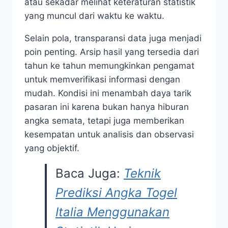
atau sekadar melihat keteraturan statistik
yang muncul dari waktu ke waktu.
Selain pola, transparansi data juga menjadi
poin penting. Arsip hasil yang tersedia dari
tahun ke tahun memungkinkan pengamat
untuk memverifikasi informasi dengan
mudah. Kondisi ini menambah daya tarik
pasaran ini karena bukan hanya hiburan
angka semata, tetapi juga memberikan
kesempatan untuk analisis dan observasi
yang objektif.
Baca Juga:
Teknik
Prediksi Angka Togel
Italia Menggunakan