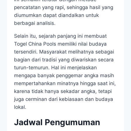
pencatatan yang rapi, sehingga hasil yang
diumumkan dapat diandalkan untuk
berbagai analisis.
Selain itu, sejarah panjang ini membuat
Togel China Pools memiliki nilai budaya
tersendiri. Masyarakat melihatnya sebagai
bagian dari tradisi yang diwariskan secara
turun-temurun. Hal ini menjelaskan
mengapa banyak penggemar angka masih
mempertahankan minatnya hingga saat ini,
karena tidak hanya sekadar angka, tetapi
juga cerminan dari kebiasaan dan budaya
lokal.
Jadwal Pengumuman