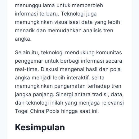
menunggu lama untuk memperoleh
informasi terbaru. Teknologi juga
memungkinkan visualisasi data yang lebih
menarik dan memudahkan analisis tren
angka.
Selain itu, teknologi mendukung komunitas
penggemar untuk berbagi informasi secara
real-time. Diskusi mengenai hasil dan pola
angka menjadi lebih interaktif, serta
memungkinkan pengamatan terhadap tren
jangka panjang. Sinergi antara tradisi, data,
dan teknologi inilah yang menjaga relevansi
Togel China Pools hingga saat ini.
Kesimpulan