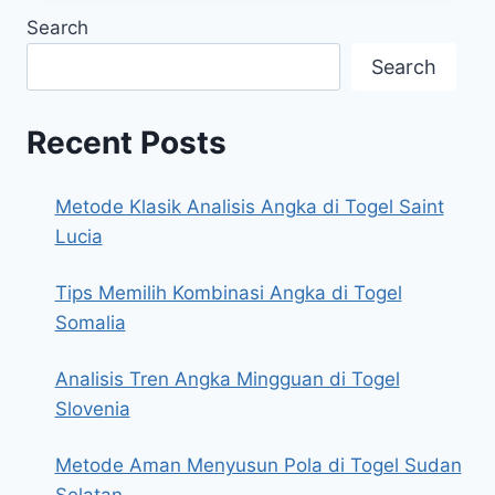
Search
Search
Recent Posts
Metode Klasik Analisis Angka di Togel Saint
Lucia
Tips Memilih Kombinasi Angka di Togel
Somalia
Analisis Tren Angka Mingguan di Togel
Slovenia
Metode Aman Menyusun Pola di Togel Sudan
Selatan