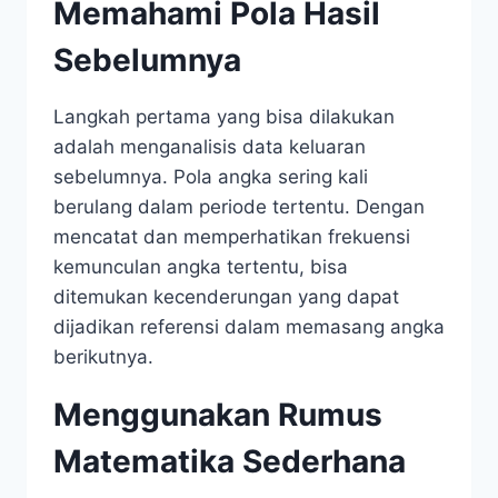
Memahami Pola Hasil
Sebelumnya
Langkah pertama yang bisa dilakukan
adalah menganalisis data keluaran
sebelumnya. Pola angka sering kali
berulang dalam periode tertentu. Dengan
mencatat dan memperhatikan frekuensi
kemunculan angka tertentu, bisa
ditemukan kecenderungan yang dapat
dijadikan referensi dalam memasang angka
berikutnya.
Menggunakan Rumus
Matematika Sederhana