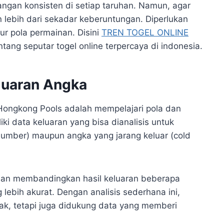
gan konsisten di setiap taruhan. Namun, agar
an lebih dari sekadar keberuntungan. Diperlukan
tur pola permainan. Disini
TREN TOGEL ONLINE
ang seputar togel online terpercaya di indonesia.
eluaran Angka
Hongkong Pools adalah mempelajari pola dan
ki data keluaran yang bisa dianalisis untuk
umber) maupun angka yang jarang keluar (cold
an membandingkan hasil keluaran beberapa
lebih akurat. Dengan analisis sederhana ini,
ak, tetapi juga didukung data yang memberi