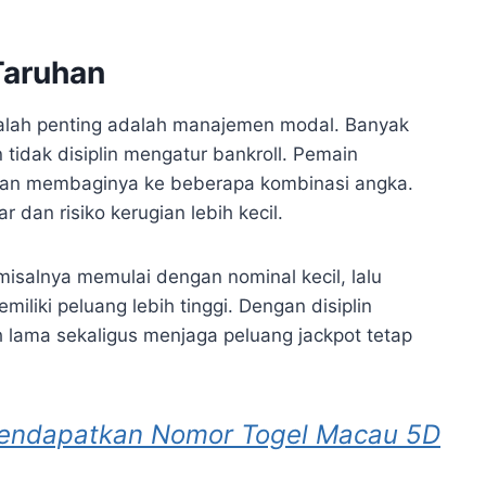
Taruhan
k kalah penting adalah manajemen modal. Banyak
 tidak disiplin mengatur bankroll. Pemain
dan membaginya ke beberapa kombinasi angka.
 dan risiko kerugian lebih kecil.
misalnya memulai dengan nominal kecil, lalu
iliki peluang lebih tinggi. Dengan disiplin
 lama sekaligus menjaga peluang jackpot tetap
endapatkan Nomor Togel Macau 5D