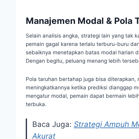
Manajemen Modal & Pola 
Selain analisis angka, strategi lain yang ta
pemain gagal karena terlalu terburu-buru dan
sebaiknya menetapkan batas modal harian 
Dengan begitu, peluang menang lebih tersebar
Pola taruhan bertahap juga bisa diterapkan, 
meningkatkannya ketika prediksi dianggap mem
mengatur modal, pemain dapat bermain lebih
terbuka.
Baca Juga:
Strategi Ampuh M
Akurat