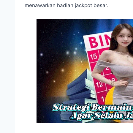
t
e
s
e
p
e
r
menawarkan hadiah jackpot besar.
s
b
e
g
e
e
A
o
n
r
p
o
g
a
p
k
e
m
r