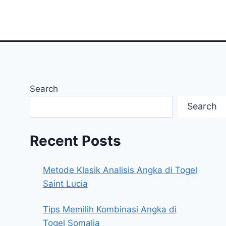
Search
Search
Recent Posts
Metode Klasik Analisis Angka di Togel
Saint Lucia
Tips Memilih Kombinasi Angka di
Togel Somalia