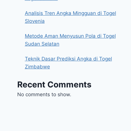
Analisis Tren Angka Mingguan di Togel
Slovenia
Metode Aman Menyusun Pola di Togel
Sudan Selatan
Teknik Dasar Prediksi Angka di Togel
Zimbabwe
Recent Comments
No comments to show.