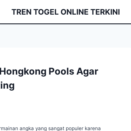
TREN TOGEL ONLINE TERKINI
l Hongkong Pools Agar
ting
rmainan angka yang sangat populer karena