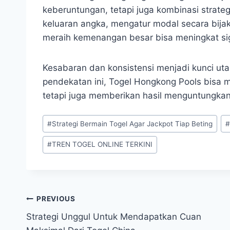
keberuntungan, tetapi juga kombinasi strateg
keluaran angka, mengatur modal secara bijak
meraih kemenangan besar bisa meningkat sig
Kesabaran dan konsistensi menjadi kunci uta
pendekatan ini, Togel Hongkong Pools bisa 
tetapi juga memberikan hasil menguntungkan
Post
#
Strategi Bermain Togel Agar Jackpot Tiap Beting
Tags:
#
TREN TOGEL ONLINE TERKINI
Post
PREVIOUS
Strategi Unggul Untuk Mendapatkan Cuan
navigation