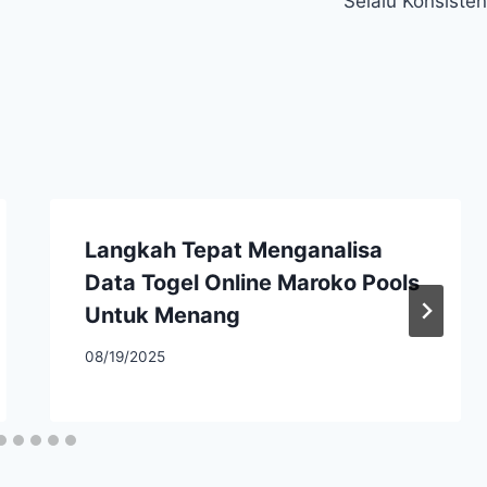
Selalu Konsisten
Langkah Tepat Menganalisa
Data Togel Online Maroko Pools
Untuk Menang
08/19/2025