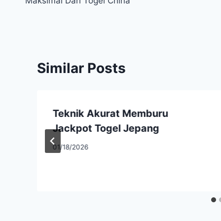
Maksimal Dari Togel China
Similar Posts
Teknik Akurat Memburu
Jackpot Togel Jepang
01/18/2026