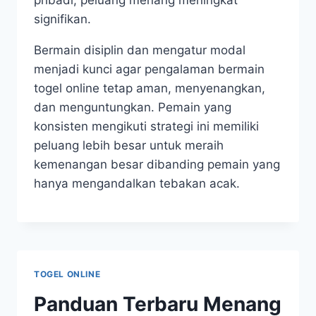
pribadi, peluang menang meningkat
signifikan.
Bermain disiplin dan mengatur modal
menjadi kunci agar pengalaman bermain
togel online tetap aman, menyenangkan,
dan menguntungkan. Pemain yang
konsisten mengikuti strategi ini memiliki
peluang lebih besar untuk meraih
kemenangan besar dibanding pemain yang
hanya mengandalkan tebakan acak.
TOGEL ONLINE
Panduan Terbaru Menang