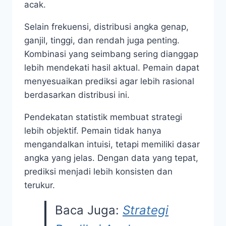
acak.
Selain frekuensi, distribusi angka genap,
ganjil, tinggi, dan rendah juga penting.
Kombinasi yang seimbang sering dianggap
lebih mendekati hasil aktual. Pemain dapat
menyesuaikan prediksi agar lebih rasional
berdasarkan distribusi ini.
Pendekatan statistik membuat strategi
lebih objektif. Pemain tidak hanya
mengandalkan intuisi, tetapi memiliki dasar
angka yang jelas. Dengan data yang tepat,
prediksi menjadi lebih konsisten dan
terukur.
Baca Juga:
Strategi