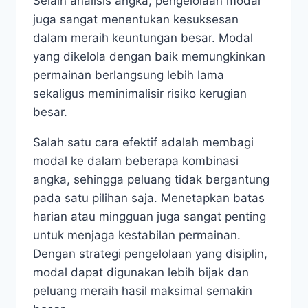
Selain analisis angka, pengelolaan modal
juga sangat menentukan kesuksesan
dalam meraih keuntungan besar. Modal
yang dikelola dengan baik memungkinkan
permainan berlangsung lebih lama
sekaligus meminimalisir risiko kerugian
besar.
Salah satu cara efektif adalah membagi
modal ke dalam beberapa kombinasi
angka, sehingga peluang tidak bergantung
pada satu pilihan saja. Menetapkan batas
harian atau mingguan juga sangat penting
untuk menjaga kestabilan permainan.
Dengan strategi pengelolaan yang disiplin,
modal dapat digunakan lebih bijak dan
peluang meraih hasil maksimal semakin