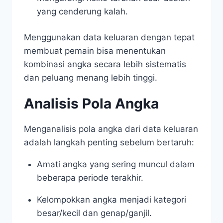
yang cenderung kalah.
Menggunakan data keluaran dengan tepat
membuat pemain bisa menentukan
kombinasi angka secara lebih sistematis
dan peluang menang lebih tinggi.
Analisis Pola Angka
Menganalisis pola angka dari data keluaran
adalah langkah penting sebelum bertaruh:
Amati angka yang sering muncul dalam
beberapa periode terakhir.
Kelompokkan angka menjadi kategori
besar/kecil dan genap/ganjil.