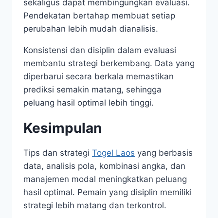
sekaligus dapat membingungkan evaluasi.
Pendekatan bertahap membuat setiap
perubahan lebih mudah dianalisis.
Konsistensi dan disiplin dalam evaluasi
membantu strategi berkembang. Data yang
diperbarui secara berkala memastikan
prediksi semakin matang, sehingga
peluang hasil optimal lebih tinggi.
Kesimpulan
Tips dan strategi
Togel Laos
yang berbasis
data, analisis pola, kombinasi angka, dan
manajemen modal meningkatkan peluang
hasil optimal. Pemain yang disiplin memiliki
strategi lebih matang dan terkontrol.