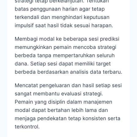
strategi tetap berkelanjutan. Tentukan
batas penggunaan harian agar tetap
terkendali dan menghindari keputusan
impulsif saat hasil tidak sesuai harapan.
Membagi modal ke beberapa sesi prediksi
memungkinkan pemain mencoba strategi
berbeda tanpa mempertaruhkan seluruh
dana. Setiap sesi dapat memiliki target
berbeda berdasarkan analisis data terbaru.
Mencatat pengeluaran dan hasil setiap sesi
sangat membantu evaluasi strategi.
Pemain yang disiplin dalam manajemen
modal dapat bertahan lebih lama dan
menjaga pendekatan tetap konsisten serta
terkontrol.