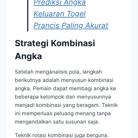
Prediksi Angka
Keluaran Togel
Prancis Paling Akurat
Strategi Kombinasi
Angka
Setelah menganalisis pola, langkah
berikutnya adalah menyusun kombinasi
angka. Pemain dapat membagi angka ke
beberapa kelompok dan menyusunnya
menjadi kombinasi yang beragam. Teknik
ini memperluas peluang menang tanpa
mengandalkan satu susunan saja.
Teknik rotasi kombinasi juga berguna.